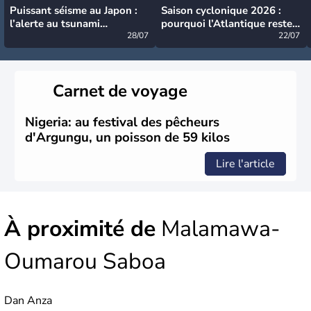
Puissant séisme au Japon :
Saison cyclonique 2026 :
l’alerte au tsunami
pourquoi l’Atlantique reste
désormais levée
28/07
très calme à ce stade ?
22/07
Carnet de voyage
Nigeria: au festival des pêcheurs
d'Argungu, un poisson de 59 kilos
Lire l'article
À proximité de
Malamawa-
Oumarou Saboa
Dan Anza