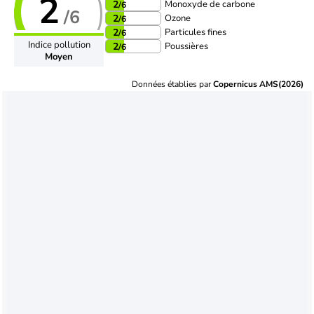
2
Monoxyde de carbone
2
/6
/6
Ozone
2
/6
Particules fines
2
/6
Indice pollution
Poussières
2
/6
Moyen
Données établies par
Copernicus AMS(2026)