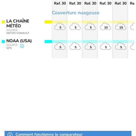
Raf. 30
Raf. 30
Raf. 30
Raf. 30
Raf. 30
Raf
Couverture nuageuse
LA CHAÎNE
MÉTÉO
5
5
5
10
15
SOURCE
METEO CONSULT
NOAA (USA)
SOURCE
5
5
5
5
5
GFS
Comment fonctionne le comparateur