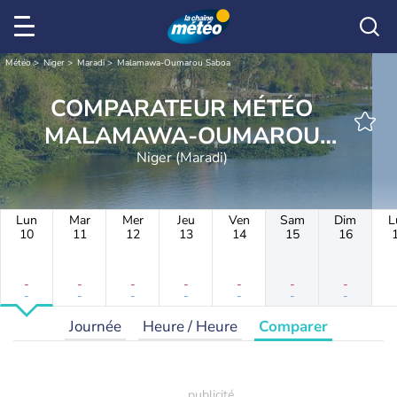
Météo
Niger
Maradi
Malamawa-Oumarou Saboa
COMPARATEUR MÉTÉO
MALAMAWA-OUMAROU
Niger (Maradi)
SABOA
Lun
Mar
Mer
Jeu
Ven
Sam
Dim
L
10
11
12
13
14
15
16
-
-
-
-
-
-
-
-
-
-
-
-
-
-
Journée
Heure / Heure
Comparer