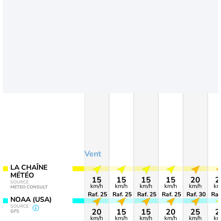
Vent
LA CHAÎNE
MÉTÉO
15
15
15
15
20
2
SOURCE
km/h
km/h
km/h
km/h
km/h
km
METEO CONSULT
Raf. 25
Raf. 25
Raf. 25
Raf. 25
Raf. 30
Raf
NOAA (USA)
SOURCE
20
15
15
20
25
2
GFS
km/h
km/h
km/h
km/h
km/h
km