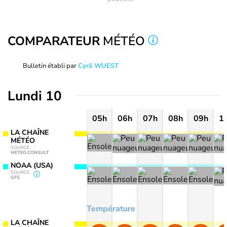
COMPARATEUR
MÉTÉO
Bulletin établi par
Cyril WUEST
Lundi 10
05h
06h
07h
08h
09h
1
LA CHAÎNE
MÉTÉO
SOURCE
METEO CONSULT
NOAA (USA)
SOURCE
GFS
Température
LA CHAÎNE