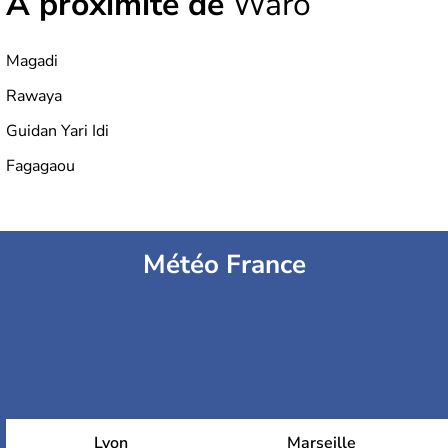
À proximité de
Waro
Magadi
Rawaya
Guidan Yari Idi
Fagagaou
Météo France
Lyon
Marseille