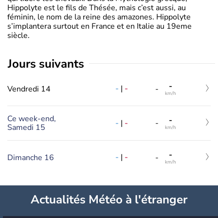
Hippolyte est le fils de Thésée, mais c’est aussi, au
féminin, le nom de la reine des amazones. Hippolyte
s’implantera surtout en France et en Italie au 19eme
siècle.
jours suivants
-
-
|
-
Vendredi 14
-
km/h
Ce week-end,
-
-
|
-
-
Samedi 15
km/h
-
-
|
-
Dimanche 16
-
km/h
Actualités Météo à l'étranger