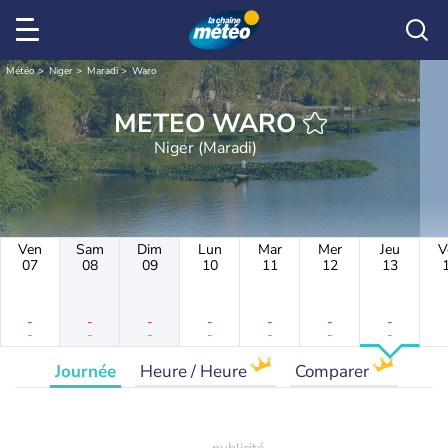
Météo
Niger
Maradi
Waro
METEO WARO
Niger (Maradi)
Ven
Sam
Dim
Lun
Mar
Mer
Jeu
V
07
08
09
10
11
12
13
-
-
-
-
-
-
-
-
-
-
-
-
-
-
Journée
Heure / Heure
Comparer