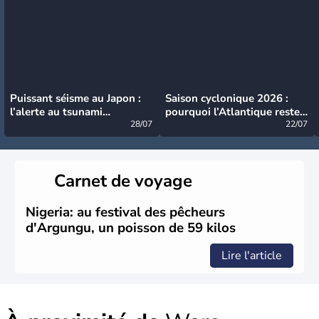
Puissant séisme au Japon :
Saison cyclonique 2026 :
l’alerte au tsunami
pourquoi l’Atlantique reste
désormais levée
28/07
très calme à ce stade ?
22/07
Carnet de voyage
Nigeria: au festival des pêcheurs
d'Argungu, un poisson de 59 kilos
Lire l'article