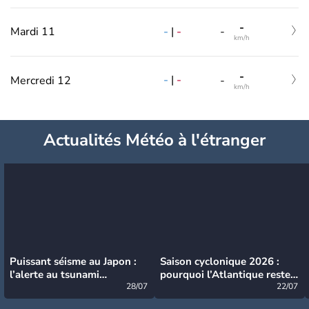
-
-
|
-
Mardi 11
-
km/h
-
-
|
-
Mercredi 12
-
km/h
Actualités Météo à l'étranger
Puissant séisme au Japon :
Saison cyclonique 2026 :
l’alerte au tsunami
pourquoi l’Atlantique reste
désormais levée
28/07
très calme à ce stade ?
22/07