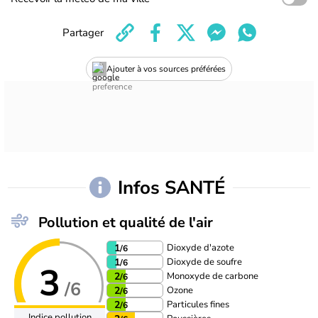
Partager
Ajouter à vos sources préférées
Infos SANTÉ
Pollution et qualité de l'air
Dioxyde d'azote
1
/6
Dioxyde de soufre
1
/6
3
Monoxyde de carbone
2
/6
/6
Ozone
2
/6
Particules fines
2
/6
Indice pollution