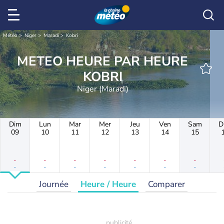
Météo
Niger
Maradi
Kobri
METEO HEURE PAR HEURE
KOBRI
Niger (Maradi)
Dim
Lun
Mar
Mer
Jeu
Ven
Sam
D
09
10
11
12
13
14
15
-
-
-
-
-
-
-
-
-
-
-
-
-
-
Journée
Heure / Heure
Comparer