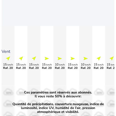
Vent
15
15
15
15
10
15
10
15
15
km/h
km/h
km/h
km/h
km/h
km/h
km/h
km/h
km/
Raf. 20
Raf. 20
Raf. 20
Raf. 20
Raf. 20
Raf. 20
Raf. 20
Raf. 20
Raf. 2
Ces paramètres sont réservés aux abonnés.
50%
50%
50%
50%
50%
50%
50%
50%
50%
Il vous reste 50% à découvrir:
Quantité de précipitations, couverture nuageuse, indice de
30%
30%
30%
30%
30%
30%
30%
30%
30%
luminosité, indice UV, humidité de l'air, pression
atmosphérique et visibilité.