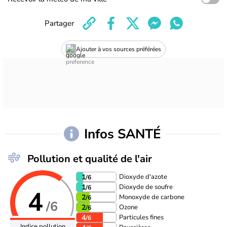
Partager
Ajouter à vos sources préférées
Infos SANTÉ
Pollution et qualité de l'air
Dioxyde d'azote
1
/6
Dioxyde de soufre
1
/6
4
Monoxyde de carbone
2
/6
/6
Ozone
2
/6
Particules fines
4
/6
Indice pollution