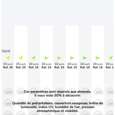
Vent
15
15
10
10
10
10
10
10
10
km/h
km/h
km/h
km/h
km/h
km/h
km/h
km/h
km/
Raf. 20
Raf. 20
Raf. 15
Raf. 15
Raf. 15
Raf. 15
Raf. 10
Raf. 15
Raf. 1
Ces paramètres sont réservés aux abonnés.
50%
50%
50%
50%
50%
50%
50%
50%
50%
Il vous reste 50% à découvrir:
Quantité de précipitations, couverture nuageuse, indice de
30%
30%
30%
30%
30%
30%
30%
30%
30%
luminosité, indice UV, humidité de l'air, pression
atmosphérique et visibilité.