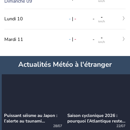
Dimanche 09
km/h
-
-
|
-
Lundi 10
-
km/h
-
-
|
-
Mardi 11
-
km/h
Actualités Météo à l'étranger
Puissant séisme au Japon :
Saison cyclonique 2026 :
l’alerte au tsunami
pourquoi l’Atlantique reste
désormais levée
28/07
très calme à ce stade ?
22/07