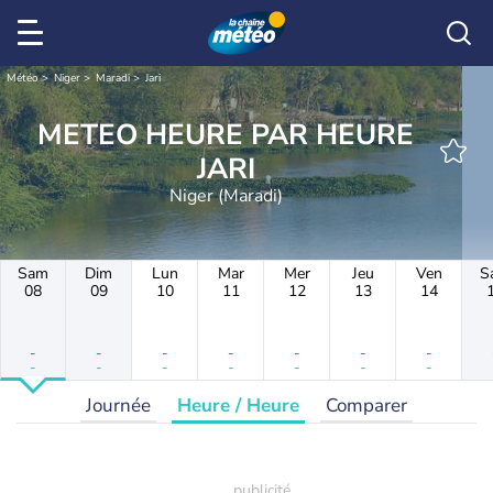
Météo
Niger
Maradi
Jari
METEO HEURE PAR HEURE
JARI
Niger (Maradi)
Sam
Dim
Lun
Mar
Mer
Jeu
Ven
S
08
09
10
11
12
13
14
-
-
-
-
-
-
-
-
-
-
-
-
-
-
Journée
Heure / Heure
Comparer