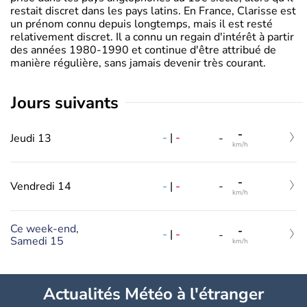
restait discret dans les pays latins. En France, Clarisse est
un prénom connu depuis longtemps, mais il est resté
relativement discret. Il a connu un regain d'intérêt à partir
des années 1980-1990 et continue d'être attribué de
manière régulière, sans jamais devenir très courant.
jours suivants
-
-
|
-
Jeudi 13
-
km/h
-
-
|
-
Vendredi 14
-
km/h
Ce week-end,
-
-
|
-
-
Samedi 15
km/h
Actualités Météo à l'étranger