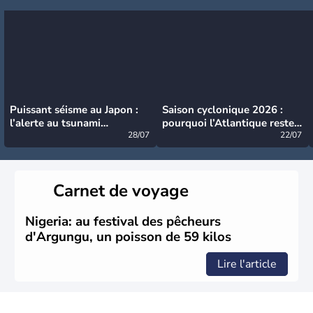
Puissant séisme au Japon :
Saison cyclonique 2026 :
l’alerte au tsunami
pourquoi l’Atlantique reste
désormais levée
28/07
très calme à ce stade ?
22/07
Carnet de voyage
Nigeria: au festival des pêcheurs
d'Argungu, un poisson de 59 kilos
Lire l'article