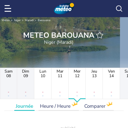
Météo
Niger
Maradi
Barouana
METEO BAROUANA
Niger (Maradi)
Sam
Dim
Lun
Mar
Mer
Jeu
Ven
S
08
09
10
11
12
13
14
-
-
-
-
-
-
-
-
-
-
-
-
-
-
Journée
Heure / Heure
Comparer