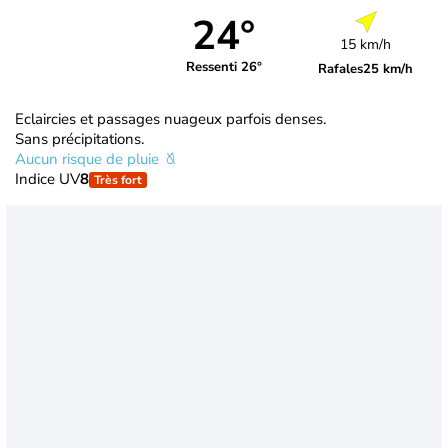
24°
15 km/h
Ressenti 26°
Rafales
25 km/h
Eclaircies et passages nuageux parfois denses.
Sans précipitations.
Aucun risque de pluie
Indice UV
8
Très fort