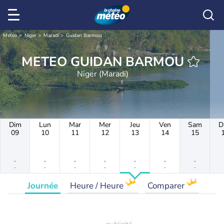
Météo
Niger
Maradi
Guidan Barmou
METEO GUIDAN BARMOU
Niger (Maradi)
Dim
Lun
Mar
Mer
Jeu
Ven
Sam
D
09
10
11
12
13
14
15
-
-
-
-
-
-
-
-
-
-
-
-
-
-
Journée
Heure / Heure
Comparer