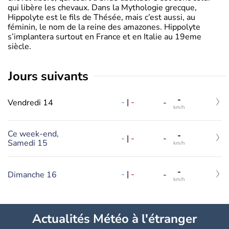
qui libère les chevaux. Dans la Mythologie grecque,
Hippolyte est le fils de Thésée, mais c’est aussi, au
féminin, le nom de la reine des amazones. Hippolyte
s’implantera surtout en France et en Italie au 19eme
siècle.
jours suivants
-
-
|
-
Vendredi 14
-
km/h
Ce week-end,
-
-
|
-
-
Samedi 15
km/h
-
-
|
-
Dimanche 16
-
km/h
Actualités Météo à l'étranger