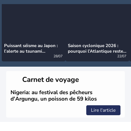
Puissant séisme au Japon :
Saison cyclonique 2026 :
l’alerte au tsunami
pourquoi l’Atlantique reste
désormais levée
28/07
très calme à ce stade ?
22/07
Carnet de voyage
Nigeria: au festival des pêcheurs
d'Argungu, un poisson de 59 kilos
Lire l'article