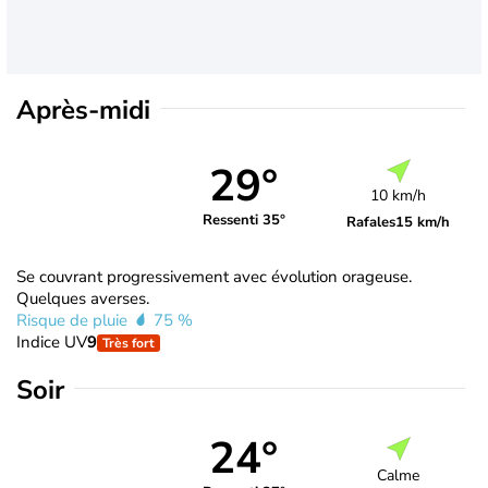
Après-midi
29°
10 km/h
Ressenti 35°
Rafales
15 km/h
Se couvrant progressivement avec évolution orageuse.
Quelques averses.
Risque de pluie
75 %
Indice UV
9
Très fort
Soir
24°
Calme