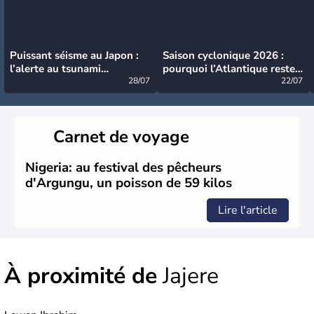
Puissant séisme au Japon :
Saison cyclonique 2026 :
l’alerte au tsunami
pourquoi l’Atlantique reste
désormais levée
28/07
très calme à ce stade ?
22/07
Carnet de voyage
Nigeria: au festival des pêcheurs
d'Argungu, un poisson de 59 kilos
Lire l'article
À proximité de
Jajere