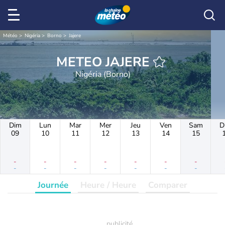
Météo
Nigéria
Borno
Jajere
METEO JAJERE
Nigéria (Borno)
Dim
Lun
Mar
Mer
Jeu
Ven
Sam
D
09
10
11
12
13
14
15
-
-
-
-
-
-
-
-
-
-
-
-
-
-
Journée
Heure / Heure
Comparer