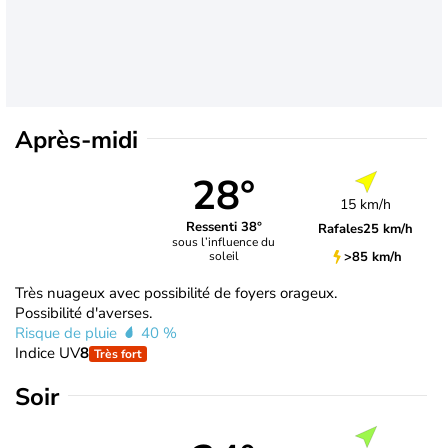
Après-midi
28°
15 km/h
Ressenti 38°
Rafales
25 km/h
sous l’influence du
>85 km/h
soleil
Très nuageux avec possibilité de foyers orageux.
Possibilité d'averses.
Risque de pluie
40 %
Indice UV
8
Très fort
Soir