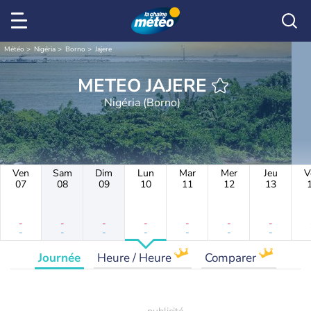
Météo
Nigéria
Borno
Jajere
METEO JAJERE
Nigéria (Borno)
Ven
Sam
Dim
Lun
Mar
Mer
Jeu
V
07
08
09
10
11
12
13
-
-
-
-
-
-
-
-
-
-
-
-
-
-
Journée
Heure / Heure
Comparer