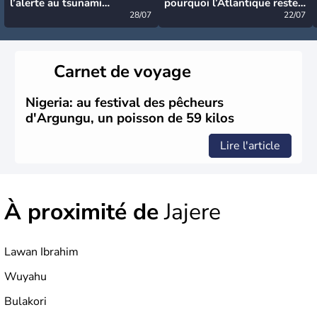
l’alerte au tsunami
pourquoi l’Atlantique reste
désormais levée
28/07
très calme à ce stade ?
22/07
Carnet de voyage
Nigeria: au festival des pêcheurs
d'Argungu, un poisson de 59 kilos
Lire l'article
À proximité de
Jajere
Lawan Ibrahim
Wuyahu
Bulakori