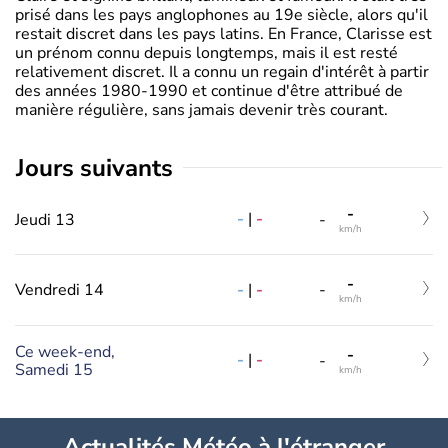
prisé dans les pays anglophones au 19e siècle, alors qu'il
restait discret dans les pays latins. En France, Clarisse est
un prénom connu depuis longtemps, mais il est resté
relativement discret. Il a connu un regain d'intérêt à partir
des années 1980-1990 et continue d'être attribué de
manière régulière, sans jamais devenir très courant.
jours suivants
-
-
|
-
Jeudi 13
-
km/h
-
-
|
-
Vendredi 14
-
km/h
Ce week-end,
-
-
|
-
-
Samedi 15
km/h
Actualités Météo à l'étranger