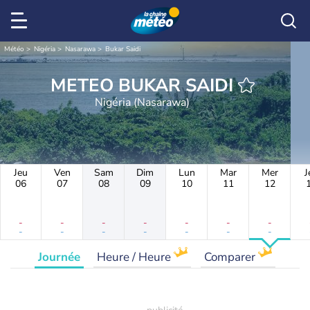
Météo
Nigéria
Nasarawa
Bukar Saidi
METEO BUKAR SAIDI
Nigéria (Nasarawa)
Jeu
Ven
Sam
Dim
Lun
Mar
Mer
J
06
07
08
09
10
11
12
-
-
-
-
-
-
-
-
-
-
-
-
-
-
Journée
Heure / Heure
Comparer