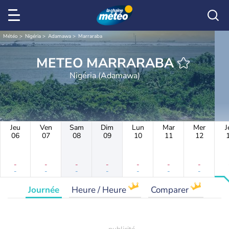
Météo
Nigéria
Adamawa
Marraraba
METEO MARRARABA
Nigéria (Adamawa)
Jeu
Ven
Sam
Dim
Lun
Mar
Mer
J
06
07
08
09
10
11
12
-
-
-
-
-
-
-
-
-
-
-
-
-
-
Journée
Heure / Heure
Comparer