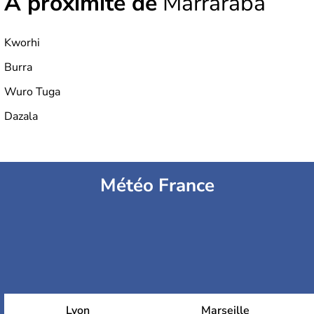
À proximité de
Marraraba
Kworhi
Burra
Wuro Tuga
Dazala
Météo France
Lyon
Marseille