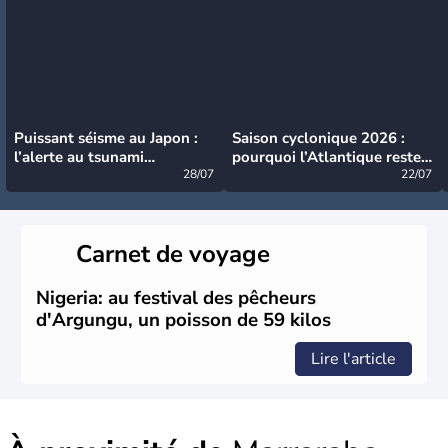
Puissant séisme au Japon :
Saison cyclonique 2026 :
l’alerte au tsunami
pourquoi l’Atlantique reste
désormais levée
28/07
très calme à ce stade ?
22/07
Carnet de voyage
Nigeria: au festival des pêcheurs
d'Argungu, un poisson de 59 kilos
Lire l'article