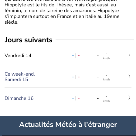
Hippolyte est le fils de Thésée, mais c’est aussi, au
féminin, le nom de la reine des amazones. Hippolyte
s’implantera surtout en France et en Italie au 19eme
siècle.
jours suivants
-
-
|
-
Vendredi 14
-
km/h
Ce week-end,
-
-
|
-
-
Samedi 15
km/h
-
-
|
-
Dimanche 16
-
km/h
Actualités Météo à l'étranger