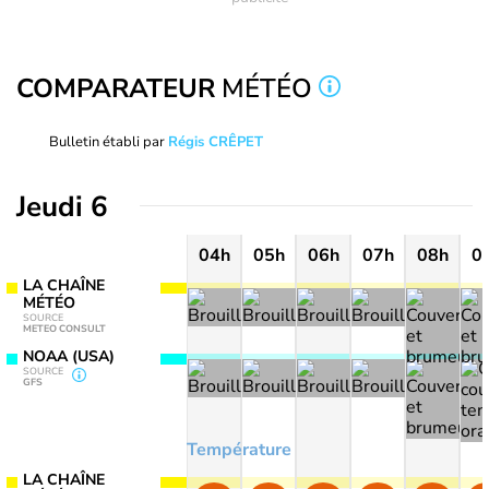
COMPARATEUR
MÉTÉO
Bulletin établi par
Régis CRÊPET
Jeudi 6
04h
05h
06h
07h
08h
0
LA CHAÎNE
MÉTÉO
SOURCE
METEO CONSULT
NOAA (USA)
SOURCE
GFS
Température
LA CHAÎNE