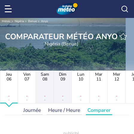
Météo
Nigéria
Benue
Anyo
COMPARATEUR MÉTÉO ANYO
Nigéria (Benue)
Jeu
Ven
Sam
Dim
Lun
Mar
Mer
J
06
07
08
09
10
11
12
-
-
-
-
-
-
-
-
-
-
-
-
-
-
Journée
Heure / Heure
Comparer