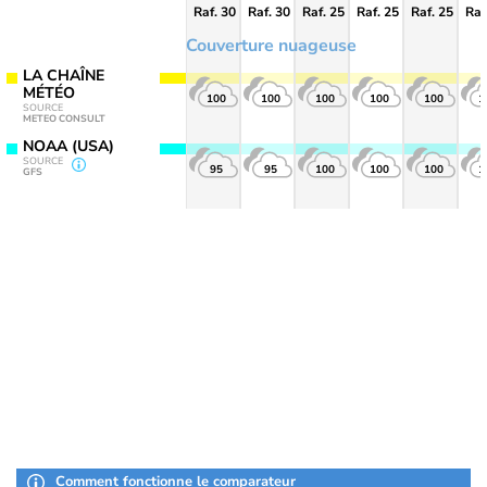
Raf. 30
Raf. 30
Raf. 25
Raf. 25
Raf. 25
Raf
Couverture nuageuse
LA CHAÎNE
MÉTÉO
100
100
100
100
100
1
SOURCE
METEO CONSULT
NOAA (USA)
SOURCE
95
95
100
100
100
1
GFS
Comment fonctionne le comparateur