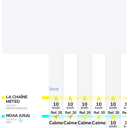
Vent
LA CHAÎNE
MÉTÉO
10
10
10
10
10
1
SOURCE
km/h
km/h
km/h
km/h
km/h
km
METEO CONSULT
Raf. 20
Raf. 20
Raf. 20
Raf. 20
Raf. 20
Raf
NOAA (USA)
SOURCE
Calme
Calme
Calme
Calme
10
1
GFS
km/h
km