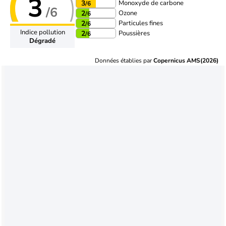
3
Monoxyde de carbone
3
/6
/6
Ozone
2
/6
Particules fines
2
/6
Indice pollution
Poussières
2
/6
Dégradé
Données établies par
Copernicus AMS(2026)