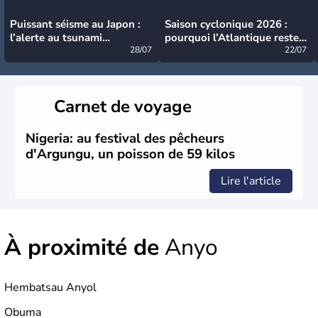
Puissant séisme au Japon :
Saison cyclonique 2026 :
l’alerte au tsunami
pourquoi l’Atlantique reste
désormais levée
28/07
très calme à ce stade ?
22/07
Carnet de voyage
Nigeria: au festival des pêcheurs
d'Argungu, un poisson de 59 kilos
Lire l'article
À proximité de
Anyo
Hembatsau Anyol
Obuma