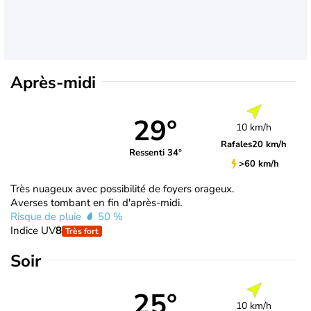
Après-midi
29°
10 km/h
Rafales
20 km/h
Ressenti 34°
>60 km/h
Très nuageux avec possibilité de foyers orageux.
Averses tombant en fin d'après-midi.
Risque de pluie
50 %
Indice UV
8
Très fort
Soir
25°
10 km/h