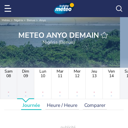
Météo
Nigéria
Benue
Anyo
METEO ANYO DEMAIN
Nigéria (Benue)
Sam
Dim
Lun
Mar
Mer
Jeu
Ven
S
08
09
10
11
12
13
14
-
-
-
-
-
-
-
-
-
-
-
-
-
-
Journée
Heure / Heure
Comparer