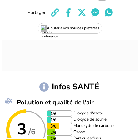
Partager
Ajouter à vos sources préférées
Infos SANTÉ
Pollution et qualité de l'air
Dioxyde d'azote
1
/6
Dioxyde de soufre
1
/6
3
Monoxyde de carbone
3
/6
/6
Ozone
2
/6
Particules fines
2
/6