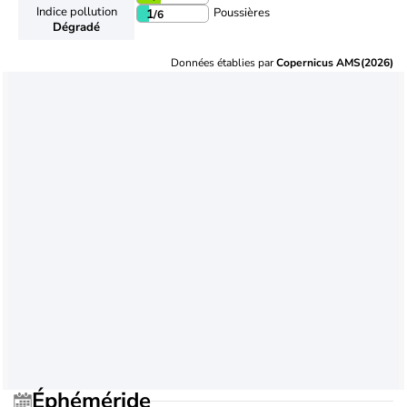
Indice pollution
Poussières
1
/6
Dégradé
Données établies par
Copernicus AMS(2026)
Éphéméride