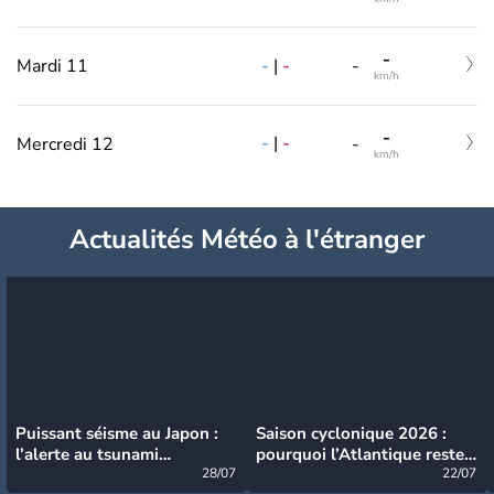
-
-
|
-
Mardi 11
-
km/h
-
-
|
-
Mercredi 12
-
km/h
Actualités Météo à l'étranger
Puissant séisme au Japon :
Saison cyclonique 2026 :
l’alerte au tsunami
pourquoi l’Atlantique reste
désormais levée
28/07
très calme à ce stade ?
22/07