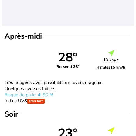
Après-midi
28°
10 km/h
Ressenti 33°
Rafales
15 km/h
Très nuageux avec possibilité de foyers orageux.
Quelques averses faibles.
Risque de pluie
90 %
Indice UV
8
Très fort
Soir
23°