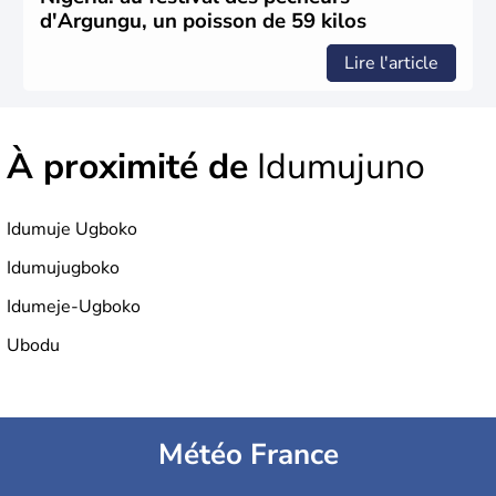
d'Argungu, un poisson de 59 kilos
Lire l'article
À proximité de
Idumujuno
Idumuje Ugboko
Idumujugboko
Idumeje-Ugboko
Ubodu
Météo France