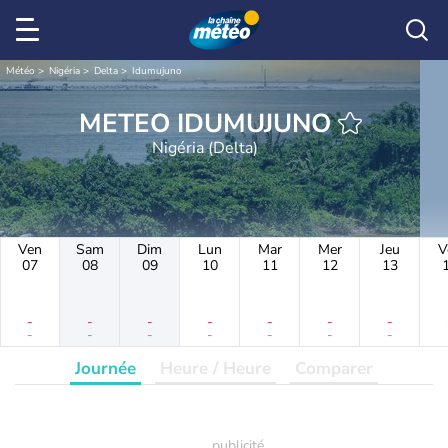
Météo
Nigéria
Delta
Idumujuno
METEO IDUMUJUNO
Nigéria (Delta)
Ven
Sam
Dim
Lun
Mar
Mer
Jeu
V
07
08
09
10
11
12
13
-
-
-
-
-
-
-
-
-
-
-
-
-
-
Journée
Heure / Heure
Comparer