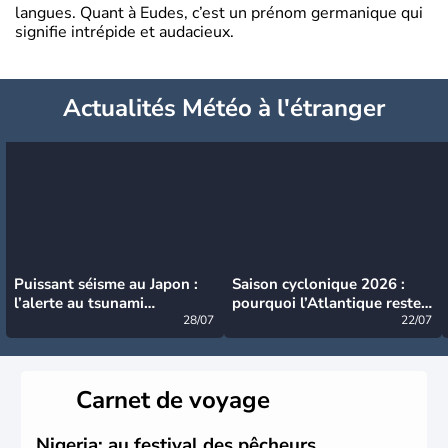
langues. Quant à Eudes, c’est un prénom germanique qui
signifie intrépide et audacieux.
Actualités Météo à l'étranger
Puissant séisme au Japon :
Saison cyclonique 2026 :
l’alerte au tsunami
pourquoi l’Atlantique reste
désormais levée
28/07
très calme à ce stade ?
22/07
Carnet de voyage
Nigeria: au festival des pêcheurs