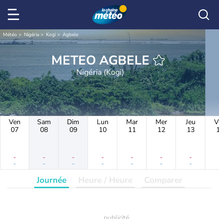
Météo
Nigéria
Kogi
Agbele
METEO AGBELE
Nigéria (Kogi)
Ven
Sam
Dim
Lun
Mar
Mer
Jeu
V
07
08
09
10
11
12
13
-
-
-
-
-
-
-
-
-
-
-
-
-
-
Journée
Heure / Heure
Comparer