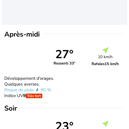
Après-midi
27°
10 km/h
Ressenti 33°
Rafales
15 km/h
Développement d'orages.
Quelques averses.
Risque de pluie
90 %
Indice UV
9
Très fort
Soir
23°