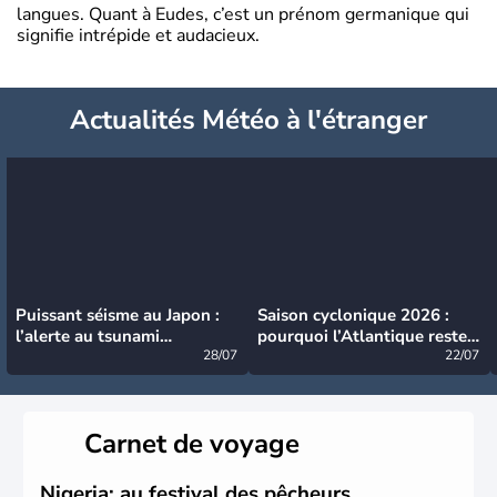
langues. Quant à Eudes, c’est un prénom germanique qui
signifie intrépide et audacieux.
Actualités Météo à l'étranger
Puissant séisme au Japon :
Saison cyclonique 2026 :
l’alerte au tsunami
pourquoi l’Atlantique reste
désormais levée
28/07
très calme à ce stade ?
22/07
Carnet de voyage
Nigeria: au festival des pêcheurs