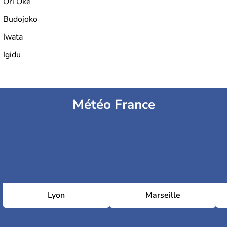
Ori Oke
Budojoko
Iwata
Igidu
Météo France
Lyon
Marseille