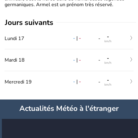
germaniques. Armel est un prénom très réservé.
jours suivants
-
-
|
-
Lundi 17
-
km/h
-
-
|
-
Mardi 18
-
km/h
-
-
|
-
Mercredi 19
-
km/h
Actualités Météo à l'étranger