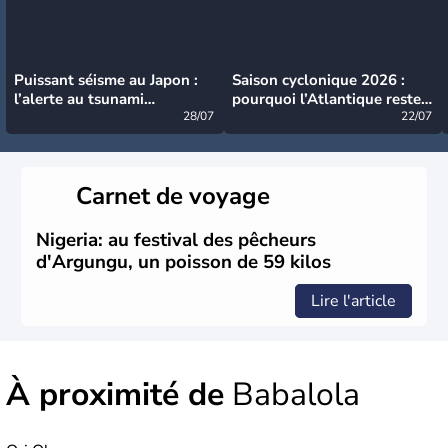
Puissant séisme au Japon :
Saison cyclonique 2026 :
l’alerte au tsunami
pourquoi l’Atlantique reste
désormais levée
28/07
très calme à ce stade ?
22/07
Carnet de voyage
Nigeria: au festival des pêcheurs
d'Argungu, un poisson de 59 kilos
Lire l'article
À proximité de
Babalola