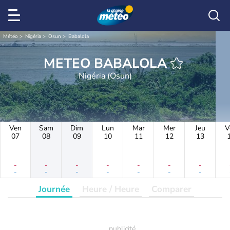
Météo
Nigéria
Osun
Babalola
METEO BABALOLA
Nigéria (Osun)
Ven
Sam
Dim
Lun
Mar
Mer
Jeu
V
07
08
09
10
11
12
13
-
-
-
-
-
-
-
-
-
-
-
-
-
-
Journée
Heure / Heure
Comparer