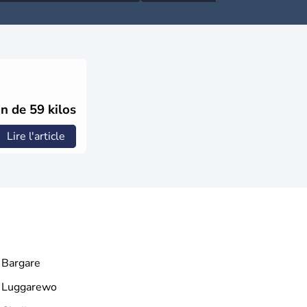
n de 59 kilos
Lire l'article
Bargare
Luggarewo