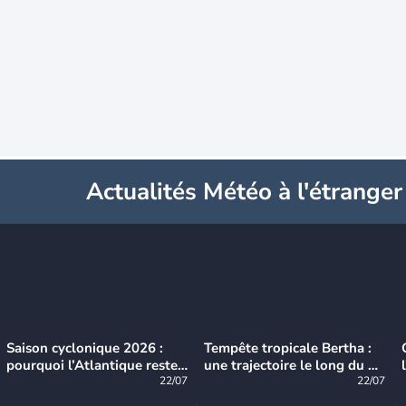
Actualités Météo à l'étranger
Saison cyclonique 2026 :
Tempête tropicale Bertha :
pourquoi l’Atlantique reste
une trajectoire le long du du
très calme à ce stade ?
22/07
littoral américain
22/07