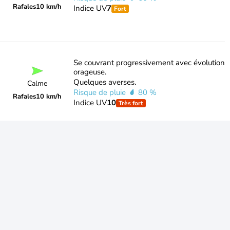
Rafales
10 km/h
Indice UV
7
Fort
Se couvrant progressivement avec évolution
orageuse.
Quelques averses.
Calme
Risque de pluie
80 %
Rafales
10 km/h
Indice UV
10
Très fort