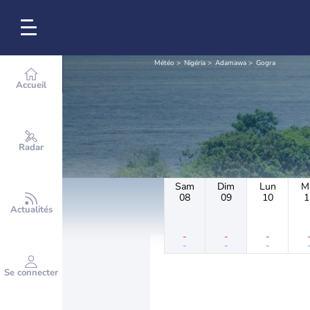
Météo
Nigéria
Adamawa
Gogra
Accueil
Radar
Sam
Dim
Lun
M
08
09
10
1
Actualités
-
-
-
-
-
-
Se connecter