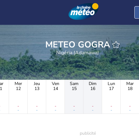
METEO GOGRA
Nigéria (Adamawa)
ar
Mer
Jeu
Ven
Sam
Dim
Lun
Mar
1
12
13
14
15
16
17
18
-
-
-
-
-
-
-
-
-
-
-
-
-
-
-
-