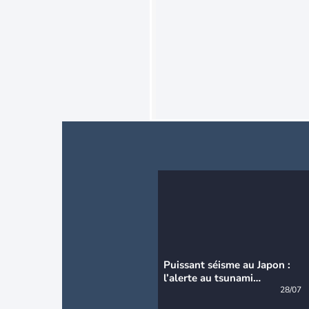
Puissant séisme au Japon :
l’alerte au tsunami
désormais levée
28/07