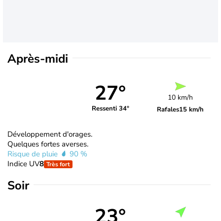
Après-midi
27°
10 km/h
Ressenti 34°
Rafales
15 km/h
Développement d'orages.
Quelques fortes averses.
Risque de pluie
90 %
Indice UV
8
Très fort
Soir
23°