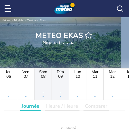
Météo
Nigéria
Taraba
Ekas
METEO EKAS
Nigéria (Taraba)
Jeu
Ven
Sam
Dim
Lun
Mar
Mer
J
06
07
08
09
10
11
12
-
-
-
-
-
-
-
-
-
-
-
-
-
-
Journée
Heure / Heure
Comparer