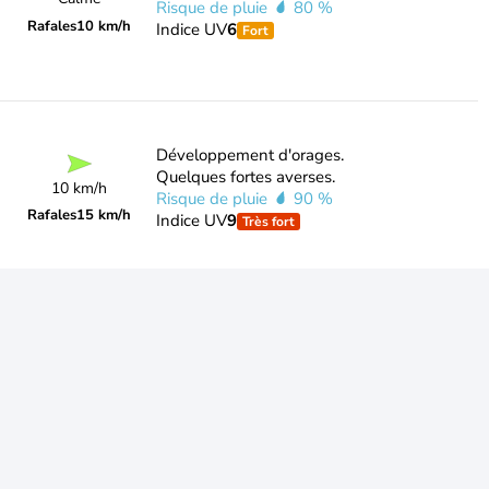
Risque de pluie
80 %
Rafales
10 km/h
Indice UV
6
Fort
Développement d'orages.
Quelques fortes averses.
10 km/h
Risque de pluie
90 %
Rafales
15 km/h
Indice UV
9
Très fort