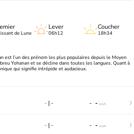
emier
Lever
Coucher
oissant de Lune
06h12
18h34
 est l’un des prénom les plus populaires depuis le Moyen
hébreu Yohanan et se décline dans toutes les langues. Quant à
ique qui signifie intrépide et audacieux.
-
|
-
-
-
km/h
-
|
-
-
-
km/h