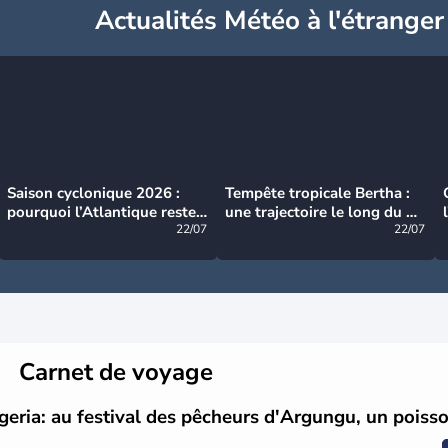
Actualités Météo à l'étranger
Saison cyclonique 2026 :
Tempête tropicale Bertha :
pourquoi l’Atlantique reste
une trajectoire le long du du
très calme à ce stade ?
22/07
littoral américain
22/07
Carnet de voyage
geria: au festival des pêcheurs d'Argungu, un poisso