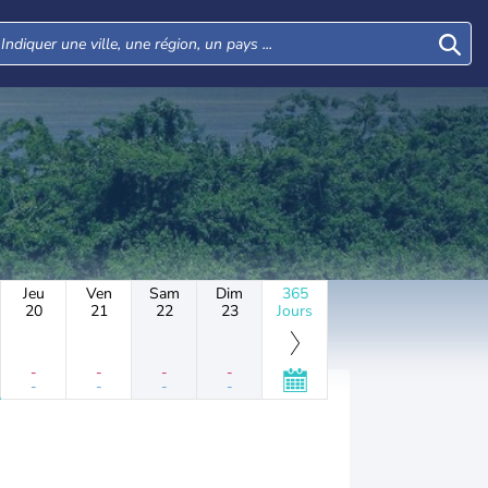
Jeu
Ven
Sam
Dim
365
20
21
22
23
Jours
-
-
-
-
-
-
-
-