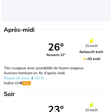
Après-midi
26°
15 km/h
Rafales
25 km/h
Ressenti 32°
>55 km/h
Très nuageux avec possibilité de foyers orageux.
Averses tombant en fin d'après-midi.
Risque de pluie
60 %
Indice UV
6
Fort
Soir
23°
10 km/h