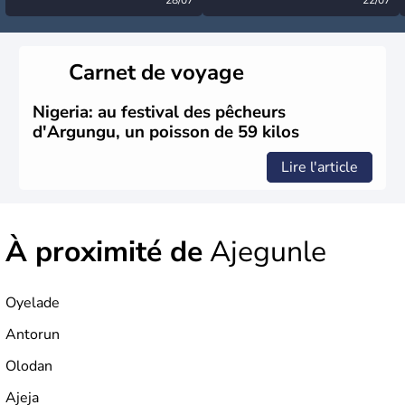
désormais levée
très calme à ce stade ?
Carnet de voyage
Nigeria: au festival des pêcheurs
d'Argungu, un poisson de 59 kilos
Lire l'article
À proximité de
Ajegunle
Oyelade
Antorun
Olodan
Ajeja