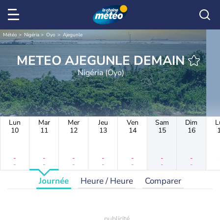
Météo
Nigéria
Oyo
Ajegunle
METEO AJEGUNLE DEMAIN
Nigéria (Oyo)
Lun
Mar
Mer
Jeu
Ven
Sam
Dim
L
10
11
12
13
14
15
16
-
-
-
-
-
-
-
-
-
-
-
-
-
-
Journée
Heure / Heure
Comparer