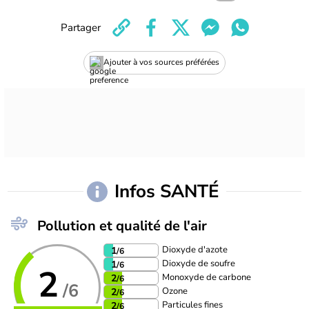
Partager
Ajouter à vos sources préférées
Infos SANTÉ
Pollution et qualité de l'air
Dioxyde d'azote
1
/6
Dioxyde de soufre
1
/6
2
Monoxyde de carbone
2
/6
/6
Ozone
2
/6
Particules fines
2
/6