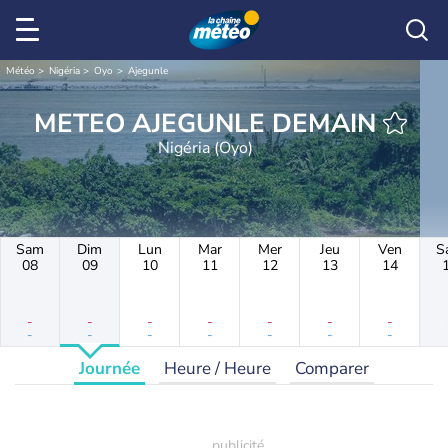
Météo
Nigéria
Oyo
Ajegunle
METEO AJEGUNLE DEMAIN
Nigéria (Oyo)
Sam
Dim
Lun
Mar
Mer
Jeu
Ven
S
08
09
10
11
12
13
14
-
-
-
-
-
-
-
-
-
-
-
-
-
-
Journée
Heure / Heure
Comparer