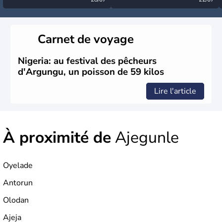
désormais levée
très calme à ce stade ?
Carnet de voyage
Nigeria: au festival des pêcheurs
d'Argungu, un poisson de 59 kilos
Lire l'article
À proximité de
Ajegunle
Oyelade
Antorun
Olodan
Ajeja