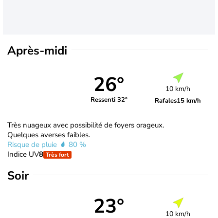
Après-midi
26°
10 km/h
Ressenti 32°
Rafales
15 km/h
Très nuageux avec possibilité de foyers orageux.
Quelques averses faibles.
Risque de pluie
80 %
Indice UV
8
Très fort
Soir
23°
10 km/h