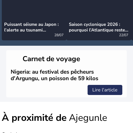
Puissant séisme au Japon :
Saison cyclonique 2026 :
l’alerte au tsunami
pourquoi l’Atlantique reste
désormais levée
28/07
très calme à ce stade ?
22/07
Carnet de voyage
Nigeria: au festival des pêcheurs
d'Argungu, un poisson de 59 kilos
Lire l'article
À proximité de
Ajegunle