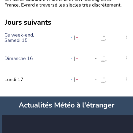
France, Evrard a traversé les siècles très discrètement.
jours suivants
Ce week-end,
-
-
|
-
-
Samedi 15
km/h
-
-
|
-
Dimanche 16
-
km/h
-
-
|
-
Lundi 17
-
km/h
Actualités Météo à l'étranger