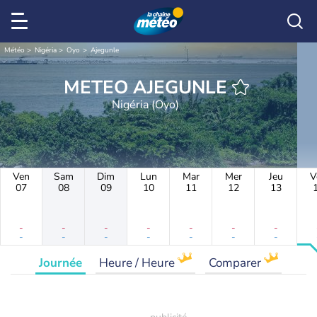
Météo
Nigéria
Oyo
Ajegunle
METEO AJEGUNLE
Nigéria (Oyo)
Ven
Sam
Dim
Lun
Mar
Mer
Jeu
V
07
08
09
10
11
12
13
-
-
-
-
-
-
-
-
-
-
-
-
-
-
Journée
Heure / Heure
Comparer