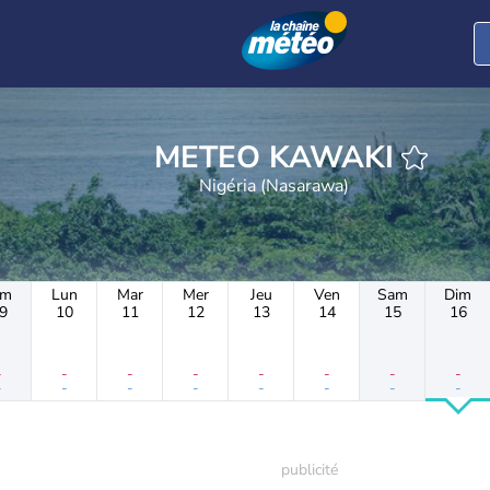
METEO KAWAKI
Nigéria (Nasarawa)
im
Lun
Mar
Mer
Jeu
Ven
Sam
Dim
9
10
11
12
13
14
15
16
-
-
-
-
-
-
-
-
-
-
-
-
-
-
-
-