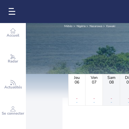
Météo
Nigéria
Nasarawa
Kawaki
Accueil
Radar
Jeu
Ven
Sam
D
06
07
08
0
Actualités
-
-
-
-
-
-
Se connecter