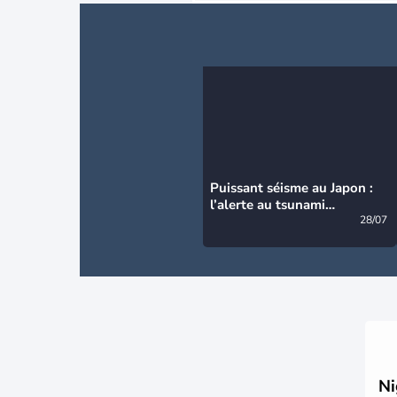
Puissant séisme au Japon :
l’alerte au tsunami
désormais levée
28/07
Ni