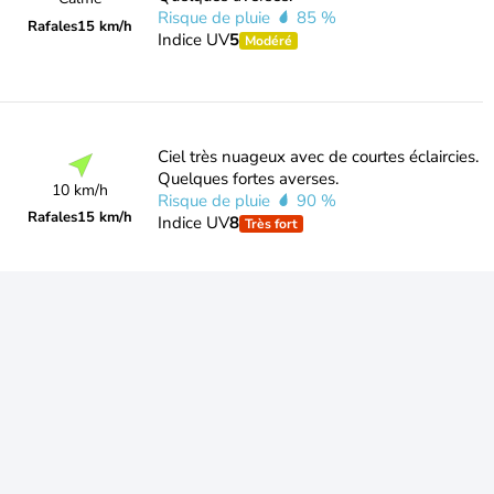
Risque de pluie
85 %
Rafales
15 km/h
Indice UV
5
Modéré
Ciel très nuageux avec de courtes éclaircies.
Quelques fortes averses.
10 km/h
Risque de pluie
90 %
Rafales
15 km/h
Indice UV
8
Très fort