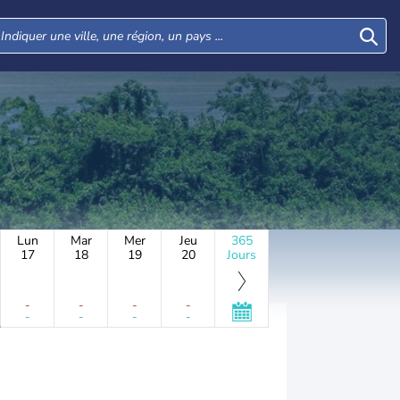
Lun
Mar
Mer
Jeu
365
17
18
19
20
Jours
-
-
-
-
-
-
-
-