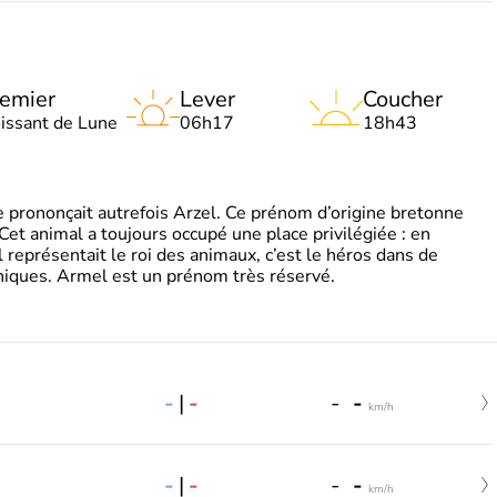
emier
Lever
Coucher
oissant de Lune
06h17
18h43
 prononçait autrefois Arzel. Ce prénom d’origine bretonne
. Cet animal a toujours occupé une place privilégiée : en
représentait le roi des animaux, c’est le héros dans de
ques. Armel est un prénom très réservé.
-
|
-
-
-
km/h
-
|
-
-
-
km/h