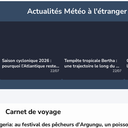
Actualités Météo à l'étranger
Saison cyclonique 2026 :
Tempête tropicale Bertha :
pourquoi l’Atlantique reste
une trajectoire le long du du
très calme à ce stade ?
22/07
littoral américain
22/07
Carnet de voyage
geria: au festival des pêcheurs d'Argungu, un poisso