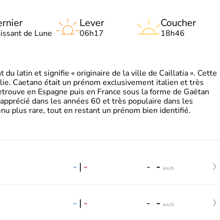
rnier
Lever
Coucher
oissant de Lune
06h17
18h46
 latin et signifie « originaire de la ville de Caillatia ». Cette
lie. Caetano était un prénom exclusivement italien et très
retrouve en Espagne puis en France sous la forme de Gaëtan
 apprécié dans les années 60 et très populaire dans les
nu plus rare, tout en restant un prénom bien identifié.
-
|
-
-
-
km/h
-
|
-
-
-
km/h