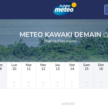
METEO KAWAKI DEMAIN
Nigéria (Nasarawa)
im
Lun
Mar
Mer
Jeu
Ven
Sam
Dim
9
10
11
12
13
14
15
16
-
-
-
-
-
-
-
-
-
-
-
-
-
-
-
-