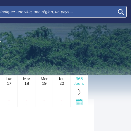
Lun
Mar
Mer
Jeu
365
17
18
19
20
Jours
-
-
-
-
-
-
-
-