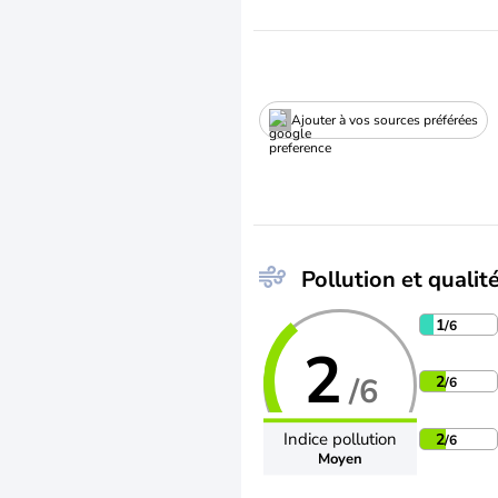
Ajouter à vos sources préférées
Pollution et qualité
1
/6
2
/6
2
/6
Indice pollution
2
/6
Moyen