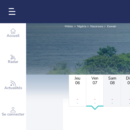
Météo
Nigéria
Nasarawa
Kawaki
Accueil
Radar
Jeu
Ven
Sam
D
06
07
08
0
Actualités
-
-
-
-
-
-
Se connecter