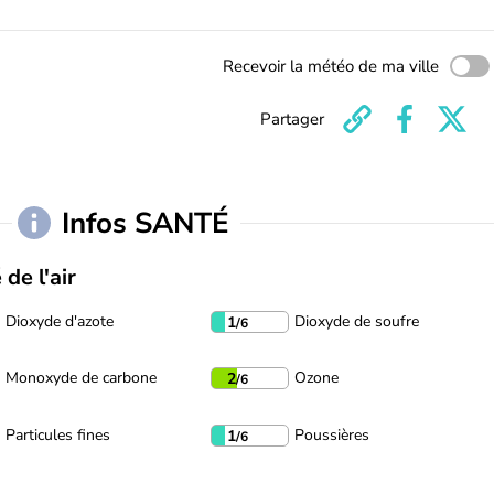
Recevoir la météo de ma ville
Partager
Infos SANTÉ
 de l'air
Dioxyde d'azote
Dioxyde de soufre
1
/6
Monoxyde de carbone
Ozone
2
/6
Particules fines
Poussières
1
/6