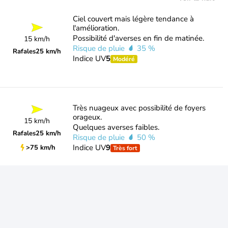
Ciel couvert mais légère tendance à
l'amélioration.
Possibilité d'averses en fin de matinée.
15 km/h
Risque de pluie
35 %
Rafales
25 km/h
Indice UV
5
Modéré
Très nuageux avec possibilité de foyers
orageux.
15 km/h
Quelques averses faibles.
Rafales
25 km/h
Risque de pluie
50 %
Indice UV
9
>75 km/h
Très fort