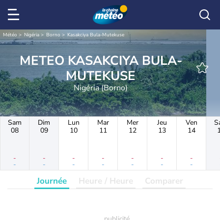
Météo
Nigéria
Borno
Kasakciya Bula-Mutekuse
METEO KASAKCIYA BULA-
MUTEKUSE
Nigéria (Borno)
Sam
Dim
Lun
Mar
Mer
Jeu
Ven
S
08
09
10
11
12
13
14
-
-
-
-
-
-
-
-
-
-
-
-
-
-
Journée
Heure / Heure
Comparer