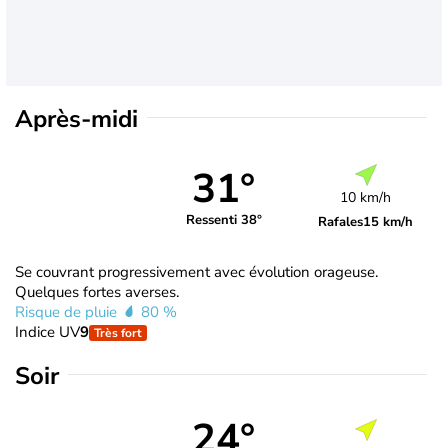
Après-midi
31°
10 km/h
Ressenti 38°
Rafales
15 km/h
Se couvrant progressivement avec évolution orageuse.
Quelques fortes averses.
Risque de pluie
80 %
Indice UV
9
Très fort
Soir
24°