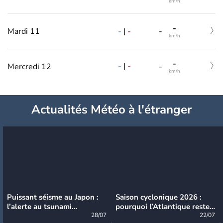
km/h
-
-
|
-
Mardi 11
-
km/h
-
-
|
-
Mercredi 12
-
km/h
Actualités Météo à l'étranger
Puissant séisme au Japon :
Saison cyclonique 2026 :
l’alerte au tsunami
pourquoi l’Atlantique reste
désormais levée
28/07
très calme à ce stade ?
22/07