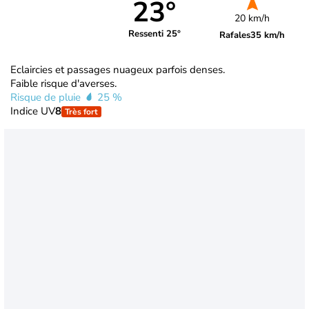
23°
20 km/h
Ressenti 25°
Rafales
35 km/h
Eclaircies et passages nuageux parfois denses.
Faible risque d'averses.
Risque de pluie
25 %
Indice UV
8
Très fort