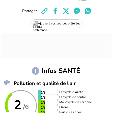
Partager
Ajouter à vos sources préférées
Infos SANTÉ
Pollution et qualité de l'air
Dioxyde d'azote
1
/6
Dioxyde de soufre
1
/6
2
Monoxyde de carbone
2
/6
/6
Ozone
2
/6
Particules fines
2
/6