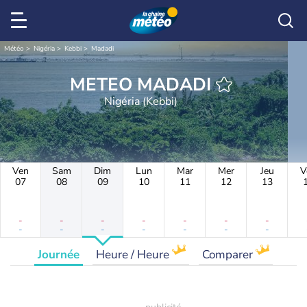
Météo
Nigéria
Kebbi
Madadi
METEO MADADI
Nigéria (Kebbi)
Ven
Sam
Dim
Lun
Mar
Mer
Jeu
V
07
08
09
10
11
12
13
-
-
-
-
-
-
-
-
-
-
-
-
-
-
Journée
Heure / Heure
Comparer