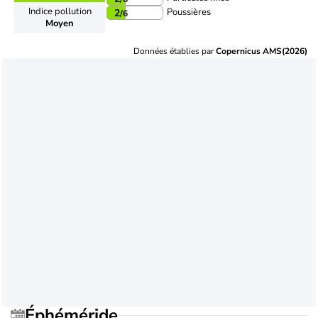
Indice pollution
Poussières
2
/6
Moyen
Données établies par
Copernicus AMS(2026)
Éphéméride