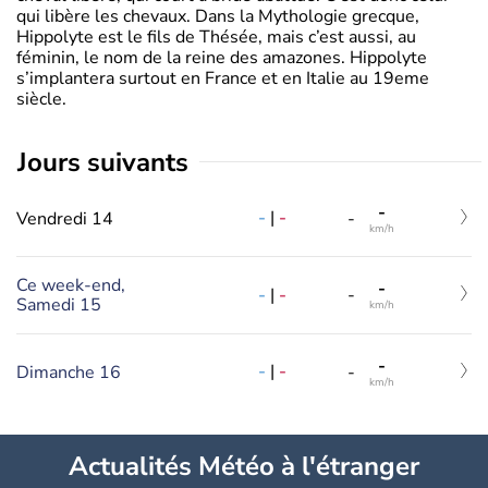
qui libère les chevaux. Dans la Mythologie grecque,
Hippolyte est le fils de Thésée, mais c’est aussi, au
féminin, le nom de la reine des amazones. Hippolyte
s’implantera surtout en France et en Italie au 19eme
siècle.
jours suivants
-
-
|
-
Vendredi 14
-
km/h
Ce week-end,
-
-
|
-
-
Samedi 15
km/h
-
-
|
-
Dimanche 16
-
km/h
Actualités Météo à l'étranger