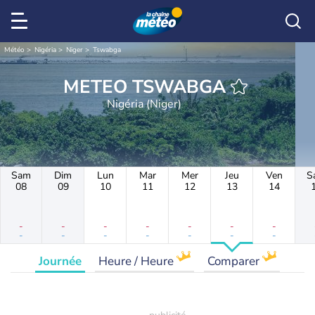
Météo
Nigéria
Niger
Tswabga
METEO TSWABGA
Nigéria (Niger)
Sam
Dim
Lun
Mar
Mer
Jeu
Ven
S
08
09
10
11
12
13
14
-
-
-
-
-
-
-
-
-
-
-
-
-
-
Journée
Heure / Heure
Comparer