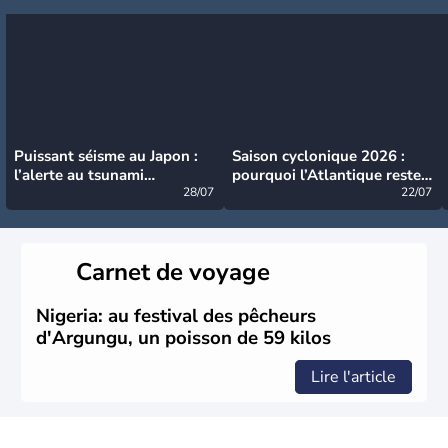
Puissant séisme au Japon :
Saison cyclonique 2026 :
l’alerte au tsunami
pourquoi l’Atlantique reste
désormais levée
28/07
très calme à ce stade ?
22/07
Carnet de voyage
Nigeria: au festival des pêcheurs
d'Argungu, un poisson de 59 kilos
Lire l'article