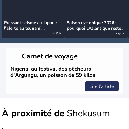
Puissant séisme au Japon :
Saison cyclonique 2026 :
l’alerte au tsunami
pourquoi l’Atlantique reste
désormais levée
28/07
très calme à ce stade ?
22/07
Carnet de voyage
Nigeria: au festival des pêcheurs
d'Argungu, un poisson de 59 kilos
Lire l'article
À proximité de
Shekusum