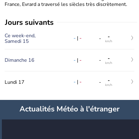
France, Evrard a traversé les siècles très discrètement.
jours suivants
Ce week-end,
-
-
|
-
-
Samedi 15
km/h
-
-
|
-
Dimanche 16
-
km/h
-
-
|
-
Lundi 17
-
km/h
Actualités Météo à l'étranger