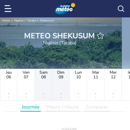
Météo
Nigéria
Taraba
Shekusum
METEO SHEKUSUM
Nigéria (Taraba)
Jeu
Ven
Sam
Dim
Lun
Mar
Mer
J
06
07
08
09
10
11
12
-
-
-
-
-
-
-
-
-
-
-
-
-
-
Journée
Heure / Heure
Comparer