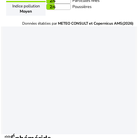
Particules fines
2
/6
Indice pollution
Poussières
2
/6
Moyen
Données établies par
METEO CONSULT et Copernicus AMS(2026)