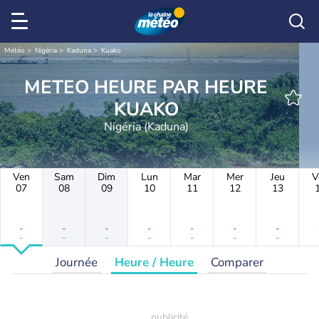
Météo
Nigéria
Kaduna
Kuako
METEO HEURE PAR HEURE
KUAKO
Nigéria (Kaduna)
Ven
Sam
Dim
Lun
Mar
Mer
Jeu
V
07
08
09
10
11
12
13
-
-
-
-
-
-
-
-
-
-
-
-
-
-
Journée
Heure / Heure
Comparer