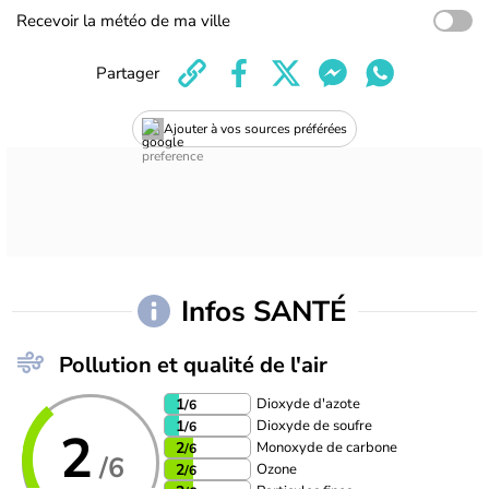
Recevoir la météo de ma ville
Partager
Ajouter à vos sources préférées
Infos SANTÉ
Pollution et qualité de l'air
Dioxyde d'azote
1
/6
Dioxyde de soufre
1
/6
2
Monoxyde de carbone
2
/6
/6
Ozone
2
/6