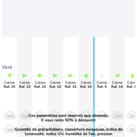
Vent
Calme
Calme
Calme
Calme
Calme
Calme
Calme
Calme
Calm
Raf. 15
Raf. 10
Raf. 10
Raf. 10
Raf. 15
Raf. 10
Raf. 5
Raf. 15
Raf. 1
Ces paramètres sont réservés aux abonnés.
50%
50%
50%
50%
50%
50%
50%
50%
50%
Il vous reste 50% à découvrir:
Quantité de précipitations, couverture nuageuse, indice de
30%
30%
30%
30%
30%
30%
30%
30%
30%
luminosité, indice UV, humidité de l'air, pression