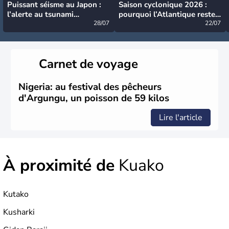
Puissant séisme au Japon :
Saison cyclonique 2026 :
l’alerte au tsunami
pourquoi l’Atlantique reste
désormais levée
28/07
très calme à ce stade ?
22/07
Carnet de voyage
Nigeria: au festival des pêcheurs
d'Argungu, un poisson de 59 kilos
Lire l'article
À proximité de
Kuako
Kutako
Kusharki