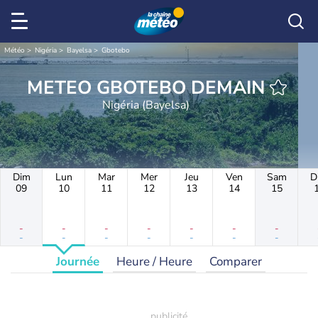
Météo
Nigéria
Bayelsa
Gbotebo
METEO GBOTEBO DEMAIN
Nigéria (Bayelsa)
Dim
Lun
Mar
Mer
Jeu
Ven
Sam
D
09
10
11
12
13
14
15
-
-
-
-
-
-
-
-
-
-
-
-
-
-
Journée
Heure / Heure
Comparer