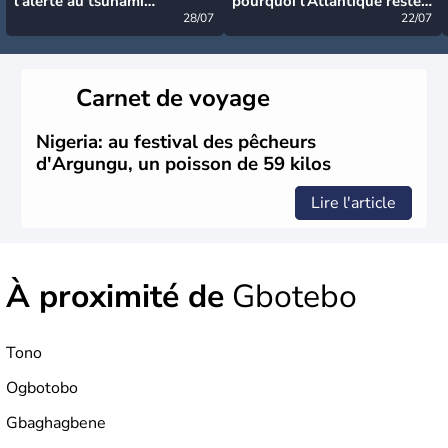
l’alerte au tsunami
pourquoi l’Atlantique reste
désormais levée
28/07
très calme à ce stade ?
22/07
Carnet de voyage
Nigeria: au festival des pêcheurs
d'Argungu, un poisson de 59 kilos
Lire l'article
À proximité de
Gbotebo
Tono
Ogbotobo
Gbaghagbene