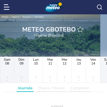
Météo
Nigéria
Bayelsa
Gbotebo
METEO GBOTEBO
Nigéria (Bayelsa)
Sam
Dim
Lun
Mar
Mer
Jeu
Ven
S
08
09
10
11
12
13
14
-
-
-
-
-
-
-
-
-
-
-
-
-
-
Journée
Heure / Heure
Comparer