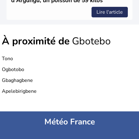
d'Argungu, un poisson de 59 kilos
Lire l'article
À proximité de
Gbotebo
Tono
Ogbotobo
Gbaghagbene
Apelebirigbene
Météo France