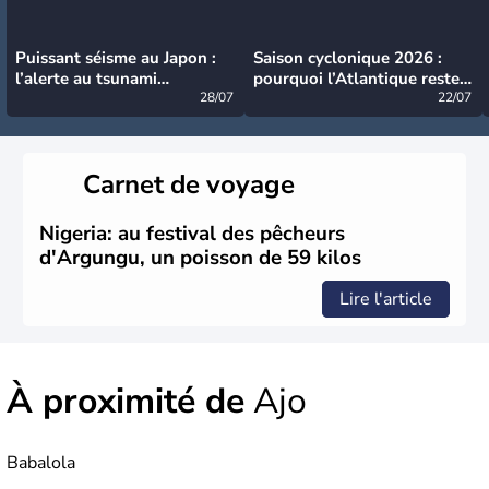
Puissant séisme au Japon :
Saison cyclonique 2026 :
l’alerte au tsunami
pourquoi l’Atlantique reste
désormais levée
28/07
très calme à ce stade ?
22/07
Carnet de voyage
Nigeria: au festival des pêcheurs
d'Argungu, un poisson de 59 kilos
Lire l'article
À proximité de
Ajo
Babalola