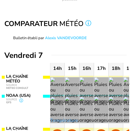
COMPARATEUR
MÉTÉO
Bulletin établi par
Alexis VANDEVOORDE
Vendredi 7
14h
15h
16h
17h
18h
1
LA CHAÎNE
MÉTÉO
SOURCE
METEO CONSULT
NOAA (USA)
SOURCE
GFS
Température
LA CHAÎNE