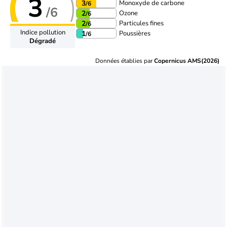
3
Monoxyde de carbone
3
/6
/6
Ozone
2
/6
Particules fines
2
/6
Indice pollution
Poussières
1
/6
Dégradé
Données établies par
Copernicus AMS(2026)