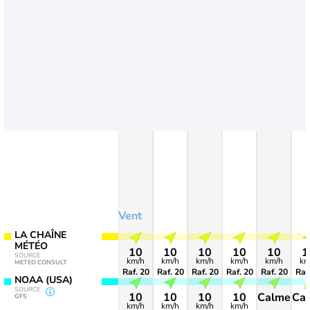
Vent
LA CHAÎNE
MÉTÉO
10
10
10
10
10
1
SOURCE
km/h
km/h
km/h
km/h
km/h
km
METEO CONSULT
>60
>60
>60
>65
>65
NOAA (USA)
SOURCE
10
10
10
10
Calme
Ca
GFS
km/h
km/h
km/h
km/h