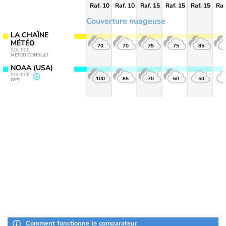
Raf. 10
Raf. 10
Raf. 15
Raf. 15
Raf. 15
Raf
Couverture nuageuse
LA CHAÎNE
MÉTÉO
70
70
75
75
85
SOURCE
METEO CONSULT
NOAA (USA)
SOURCE
100
85
70
60
50
GFS
Comment fonctionne le comparateur