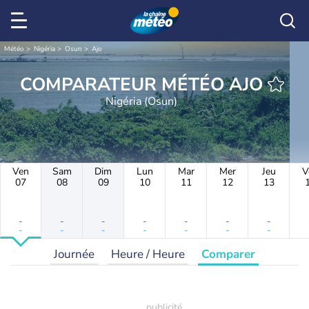
Météo
Nigéria
Osun
Ajo
COMPARATEUR MÉTÉO AJO
Nigéria (Osun)
Ven
Sam
Dim
Lun
Mar
Mer
Jeu
V
07
08
09
10
11
12
13
-
-
-
-
-
-
-
-
-
-
-
-
-
-
Journée
Heure / Heure
Comparer