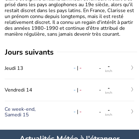
prisé dans les pays anglophones au 19e siècle, alors qu'il
restait discret dans les pays latins. En France, Clarisse est
un prénom connu depuis longtemps, mais il est resté
relativement discret. Il a connu un regain d'intérêt à partir
des années 1980-1990 et continue d'être attribué de
manière régulière, sans jamais devenir très courant.
jours suivants
-
-
|
-
Jeudi 13
-
km/h
-
-
|
-
Vendredi 14
-
km/h
Ce week-end,
-
-
|
-
-
Samedi 15
km/h
Actualités Météo à l'étranger