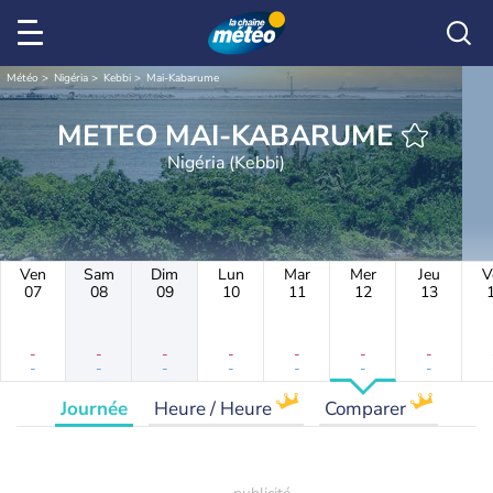
Météo
Nigéria
Kebbi
Mai-Kabarume
METEO MAI-KABARUME
Nigéria (Kebbi)
Ven
Sam
Dim
Lun
Mar
Mer
Jeu
V
07
08
09
10
11
12
13
-
-
-
-
-
-
-
-
-
-
-
-
-
-
Journée
Heure / Heure
Comparer