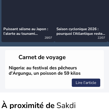
Puissant séisme au Japon :
Saison cyclonique 2026 :
l’alerte au tsunami
pourquoi l’Atlantique reste
désormais levée
28/07
très calme à ce stade ?
22/07
Carnet de voyage
Nigeria: au festival des pêcheurs
d'Argungu, un poisson de 59 kilos
Lire l'article
À proximité de
Sakdi