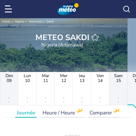
Météo
Nigéria
Adamawa
Sakdi
METEO SAKDI
Nigéria (Adamawa)
Dim
Lun
Mar
Mer
Jeu
Ven
Sam
D
09
10
11
12
13
14
15
-
-
-
-
-
-
-
-
-
-
-
-
-
-
Journée
Heure / Heure
Comparer