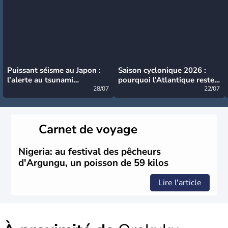
Puissant séisme au Japon :
Saison cyclonique 2026 :
l’alerte au tsunami
pourquoi l’Atlantique reste
désormais levée
28/07
très calme à ce stade ?
22/07
Carnet de voyage
Nigeria: au festival des pêcheurs
d'Argungu, un poisson de 59 kilos
Lire l'article