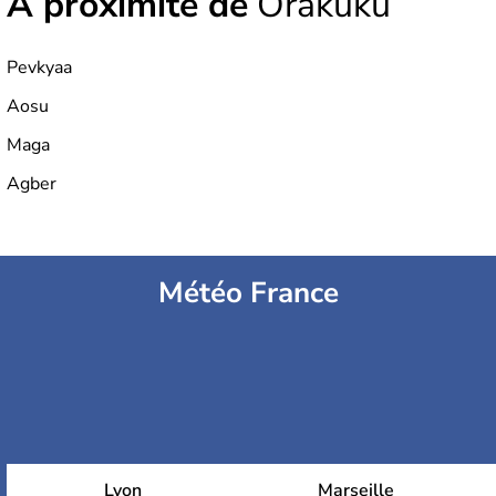
À proximité de
Orakuku
Pevkyaa
Aosu
Maga
Agber
Météo France
Lyon
Marseille