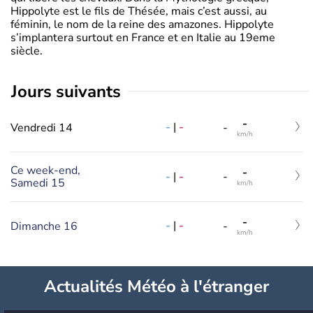
Hippolyte est le fils de Thésée, mais c’est aussi, au
féminin, le nom de la reine des amazones. Hippolyte
s’implantera surtout en France et en Italie au 19eme
siècle.
jours suivants
-
-
|
-
Vendredi 14
-
km/h
Ce week-end,
-
-
|
-
-
Samedi 15
km/h
-
-
|
-
Dimanche 16
-
km/h
Actualités Météo à l'étranger