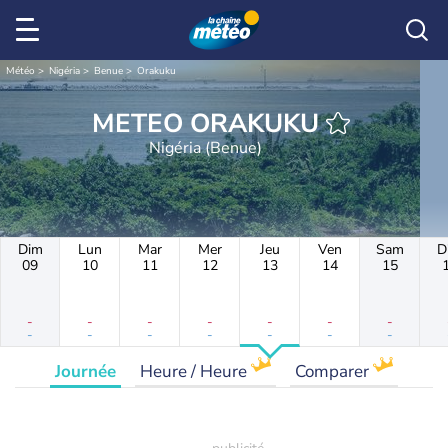
Météo
Nigéria
Benue
Orakuku
METEO ORAKUKU
Nigéria (Benue)
Dim
Lun
Mar
Mer
Jeu
Ven
Sam
D
09
10
11
12
13
14
15
-
-
-
-
-
-
-
-
-
-
-
-
-
-
Journée
Heure / Heure
Comparer