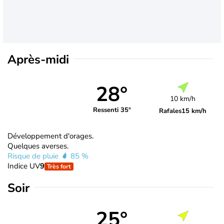
Après-midi
28°
10 km/h
Ressenti 35°
Rafales
15 km/h
Développement d'orages.
Quelques averses.
Risque de pluie
85 %
Indice UV
9
Très fort
Soir
25°