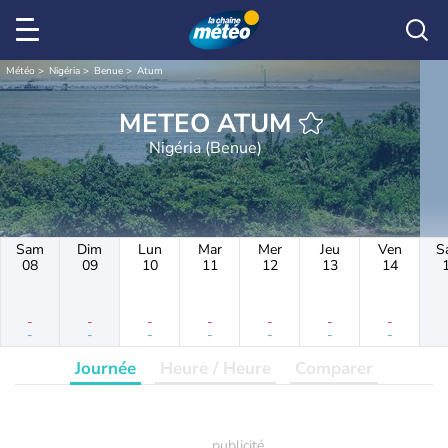
Météo
Nigéria
Benue
Atum
METEO ATUM
Nigéria (Benue)
Sam
Dim
Lun
Mar
Mer
Jeu
Ven
S
08
09
10
11
12
13
14
-
-
-
-
-
-
-
-
-
-
-
-
-
-
Journée
Heure / Heure
Comparer