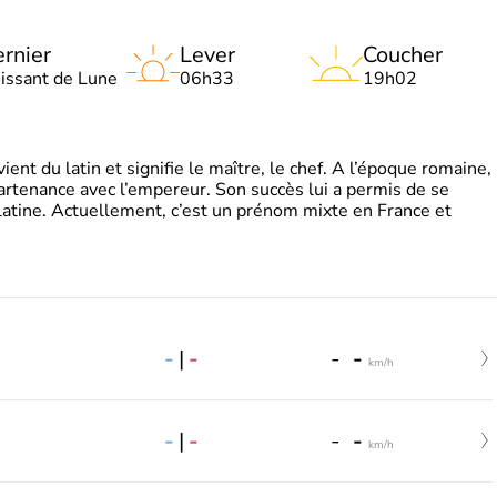
rnier
Lever
Coucher
oissant de Lune
06h33
19h02
t du latin et signifie le maître, le chef. A l’époque romaine,
partenance avec l’empereur. Son succès lui a permis de se
latine. Actuellement, c’est un prénom mixte en France et
-
|
-
-
-
km/h
-
|
-
-
-
km/h