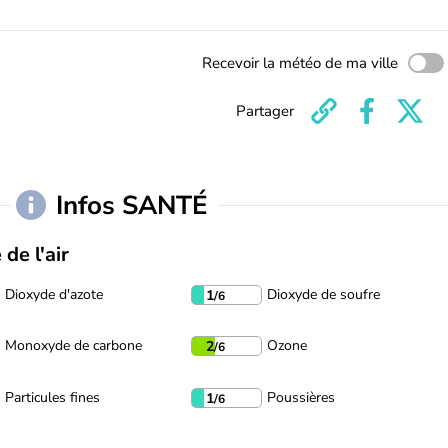
Recevoir la météo de ma ville
Partager
Infos SANTÉ
 de l'air
Dioxyde d'azote
Dioxyde de soufre
1
/6
Monoxyde de carbone
Ozone
2
/6
Particules fines
Poussières
1
/6