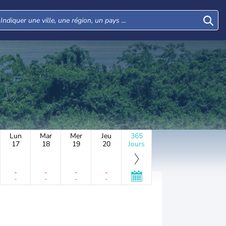
Lun
Mar
Mer
Jeu
365
17
18
19
20
Jours
-
-
-
-
-
-
-
-