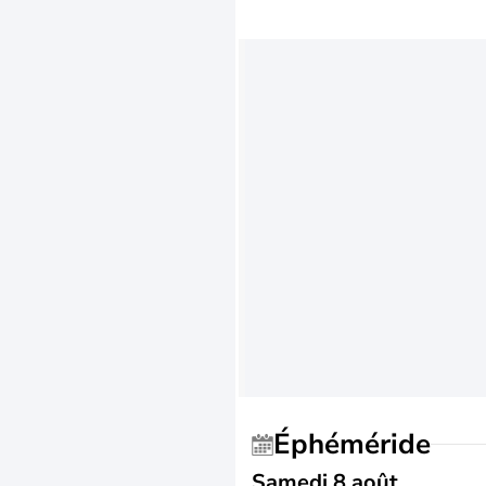
Éphéméride
Samedi 8 août