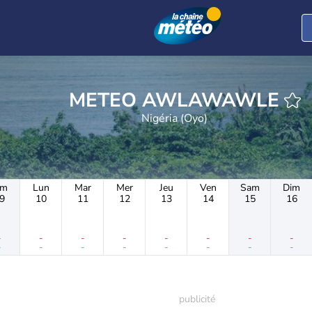
METEO AWLAWAWLE
Nigéria (Oyo)
im
Lun
Mar
Mer
Jeu
Ven
Sam
Dim
9
10
11
12
13
14
15
16
-
-
-
-
-
-
-
-
-
-
-
-
-
-
-
-