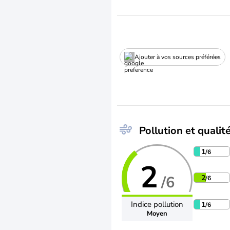
Ajouter à vos sources préférées
Pollution et qualité
1
/6
2
/6
2
/6
Indice pollution
1
/6
Moyen