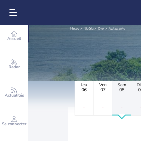
Météo
Nigéria
Oyo
Awlawawle
Accueil
Radar
Jeu
Ven
Sam
D
06
07
08
0
Actualités
-
-
-
-
-
-
Se connecter