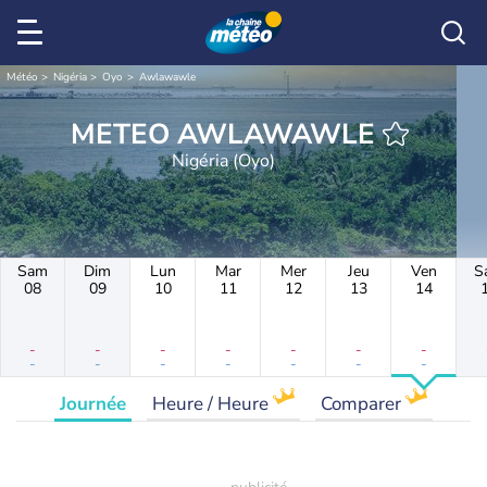
Météo
Nigéria
Oyo
Awlawawle
METEO AWLAWAWLE
Nigéria (Oyo)
Sam
Dim
Lun
Mar
Mer
Jeu
Ven
S
08
09
10
11
12
13
14
-
-
-
-
-
-
-
-
-
-
-
-
-
-
Journée
Heure / Heure
Comparer