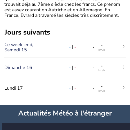
trouvait déjà au 7ème siècle chez les francs. Ce prénom
est assez courant en Autriche et en Allemagne. En
France, Evrard a traversé les siècles très discrètement.
jours suivants
Ce week-end,
-
-
|
-
-
Samedi 15
km/h
-
-
|
-
Dimanche 16
-
km/h
-
-
|
-
Lundi 17
-
km/h
Actualités Météo à l'étranger