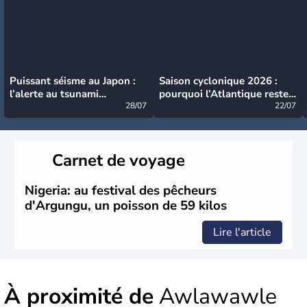
Puissant séisme au Japon :
Saison cyclonique 2026 :
l’alerte au tsunami
pourquoi l’Atlantique reste
désormais levée
28/07
très calme à ce stade ?
22/07
Carnet de voyage
Nigeria: au festival des pêcheurs
d'Argungu, un poisson de 59 kilos
Lire l'article
À proximité de
Awlawawle