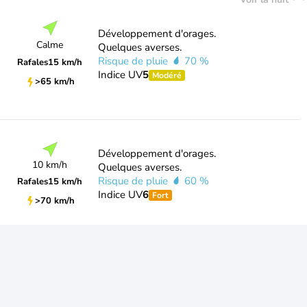
Développement d'orages.
Calme
Quelques averses.
Risque de pluie
70 %
Rafales
15 km/h
Indice UV
5
Modéré
>65 km/h
Développement d'orages.
10 km/h
Quelques averses.
Risque de pluie
60 %
Rafales
15 km/h
Indice UV
6
Fort
>70 km/h