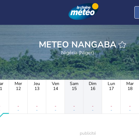
METEO NANGABA
Nigéria (Niger)
ar
Mer
Jeu
Ven
Sam
Dim
Lun
Mar
1
12
13
14
15
16
17
18
-
-
-
-
-
-
-
-
-
-
-
-
-
-
-
-