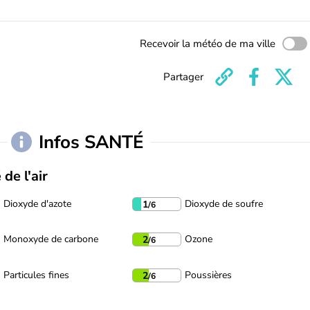
Recevoir la météo de ma ville
Partager
Infos SANTÉ
 de l'air
Dioxyde d'azote
Dioxyde de soufre
1
/6
Monoxyde de carbone
Ozone
2
/6
Particules fines
Poussières
2
/6