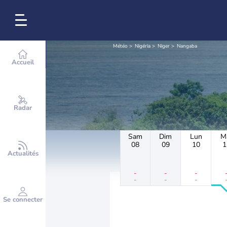
Météo
Nigéria
Niger
Nangaba
Accueil
Radar
Sam
Dim
Lun
M
08
09
10
1
Actualités
-
-
-
-
-
-
Se connecter