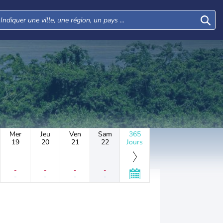
Mer
Jeu
Ven
Sam
365
19
20
21
22
Jours
-
-
-
-
-
-
-
-