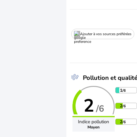
Ajouter à vos sources préférées
Pollution et qualité
1
/6
2
/6
2
/6
Indice pollution
2
/6
Moyen