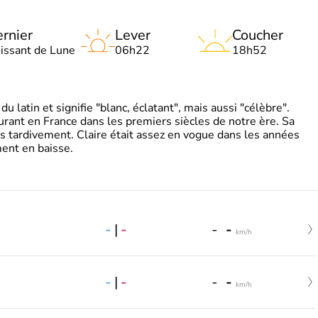
rnier
Lever
Coucher
oissant de Lune
06h22
18h52
 latin et signifie "blanc, éclatant", mais aussi "célèbre".
ourant en France dans les premiers siècles de notre ère. Sa
s tardivement. Claire était assez en vogue dans les années
ent en baisse.
-
|
-
-
-
km/h
-
|
-
-
-
km/h