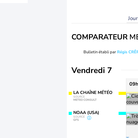
Jou
COMPARATEUR
M
Bulletin établi par
Régis CRÊ
Vendredi 7
09
LA CHAÎNE MÉTÉO
SOURCE
METEO CONSULT
NOAA (USA)
SOURCE
GFS