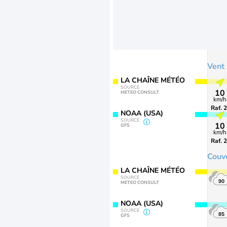
Vent
LA CHAÎNE MÉTÉO
SOURCE
10
METEO CONSULT
km/h
Raf. 
NOAA (USA)
SOURCE
10
GFS
km/h
Raf. 
Couv
LA CHAÎNE MÉTÉO
SOURCE
90
METEO CONSULT
NOAA (USA)
SOURCE
85
GFS