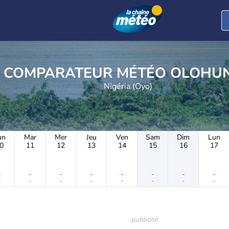
COMPARATEUR MÉTÉO 
Nigéria (Oyo)
un
Mar
Mer
Jeu
Ven
Sam
Dim
Lun
0
11
12
13
14
15
16
17
-
-
-
-
-
-
-
-
-
-
-
-
-
-
-
-