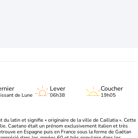
rnier
Lever
Coucher
oissant de Lune
06h38
19h05
 latin et signifie « originaire de la ville de Caillatia ». Cette
lie. Caetano était un prénom exclusivement italien et très
retrouve en Espagne puis en France sous la forme de Gaëtan
 apprécié dans les années 60 et très populaire dans les