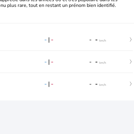
nu plus rare, tout en restant un prénom bien identifié.
-
|
-
-
-
km/h
-
|
-
-
-
km/h
-
|
-
-
-
km/h