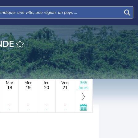
OLOHUNDE
Mar
Mer
Jeu
Ven
365
18
19
20
21
Jours
-
-
-
-
-
-
-
-