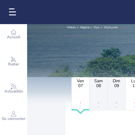
Météo
Nigéria
Oyo
Olohunde
Accueil
Radar
Ven
Sam
Dim
L
07
08
09
1
Actualités
-
-
-
-
-
-
Se connecter