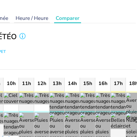
rnée
Heure / Heure
Comparer
ÉTÉO
PET
h
10h
11h
12h
13h
14h
15h
16h
17h
18