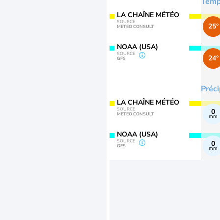
Temp
LA CHAÎNE MÉTÉO
SOURCE
25°
METEO CONSULT
NOAA (USA)
SOURCE
24°
GFS
Préci
LA CHAÎNE MÉTÉO
SOURCE
0
METEO CONSULT
mm
NOAA (USA)
SOURCE
0
GFS
mm