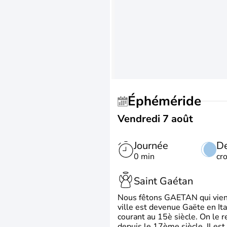
Éphéméride
Vendredi 7 août
Journée
De
0 min
cr
Saint Gaétan
Nous fêtons GAETAN qui vient du
ville est devenue Gaëte en Ita
courant au 15è siècle. On le 
depuis le 17ème siècle. Il est