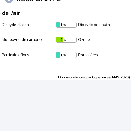
 de l'air
Dioxyde d'azote
Dioxyde de soufre
1
/6
Monoxyde de carbone
Ozone
2
/6
Particules fines
Poussières
1
/6
Données établies par
Copernicus AMS(2026)