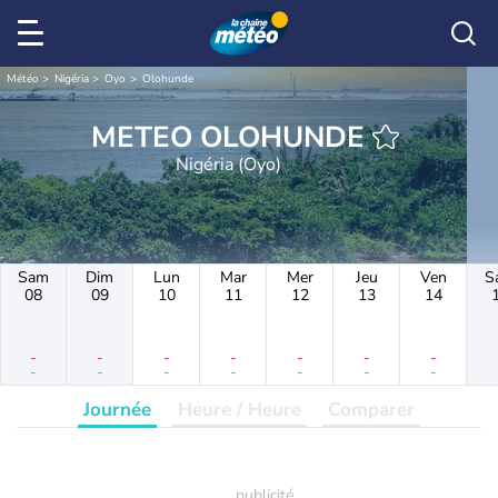
Météo
Nigéria
Oyo
Olohunde
METEO OLOHUNDE
Nigéria (Oyo)
Sam
Dim
Lun
Mar
Mer
Jeu
Ven
S
08
09
10
11
12
13
14
-
-
-
-
-
-
-
-
-
-
-
-
-
-
Journée
Heure / Heure
Comparer