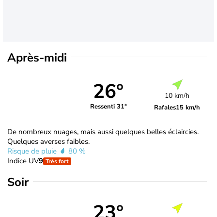
Après-midi
26°
10 km/h
Ressenti 31°
Rafales
15 km/h
De nombreux nuages, mais aussi quelques belles éclaircies.
Quelques averses faibles.
Risque de pluie
80 %
Indice UV
9
Très fort
Soir
23°