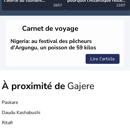
l’alerte au tsunami
pourquoi l’Atlantique reste
désormais levée
28/07
très calme à ce stade ?
22/07
Carnet de voyage
Nigeria: au festival des pêcheurs
d'Argungu, un poisson de 59 kilos
Lire l'article
À proximité de
Gajere
Paskare
Daudu Kashabushi
Ritafi