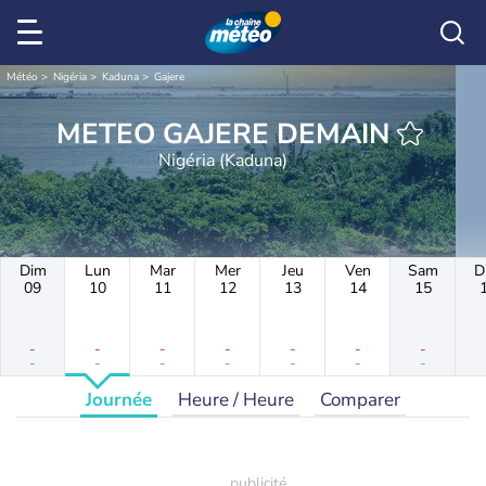
Météo
Nigéria
Kaduna
Gajere
METEO GAJERE DEMAIN
Nigéria (Kaduna)
Dim
Lun
Mar
Mer
Jeu
Ven
Sam
D
09
10
11
12
13
14
15
-
-
-
-
-
-
-
-
-
-
-
-
-
-
Journée
Heure / Heure
Comparer