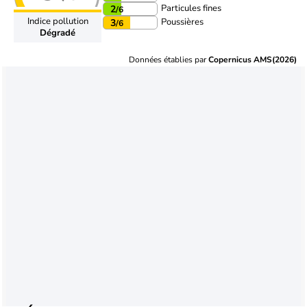
Particules fines
2
/6
Indice pollution
Poussières
3
/6
Dégradé
Données établies par
Copernicus AMS(2026)