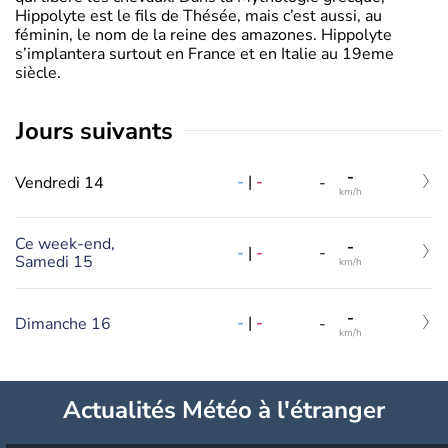
Hippolyte est le fils de Thésée, mais c’est aussi, au
féminin, le nom de la reine des amazones. Hippolyte
s’implantera surtout en France et en Italie au 19eme
siècle.
jours suivants
-
-
|
-
Vendredi 14
-
km/h
Ce week-end,
-
-
|
-
-
Samedi 15
km/h
-
-
|
-
Dimanche 16
-
km/h
Actualités Météo à l'étranger