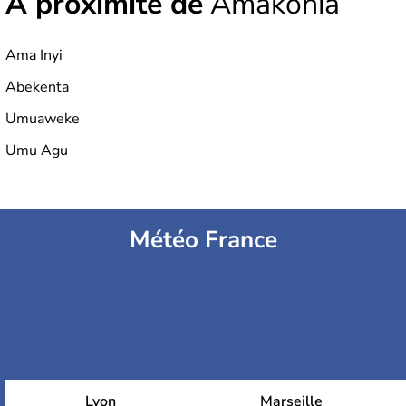
À proximité de
Amakohia
Ama Inyi
Abekenta
Umuaweke
Umu Agu
Météo France
Lyon
Marseille