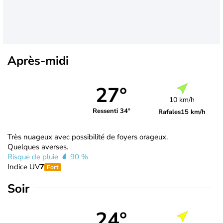
Après-midi
27°
10 km/h
Ressenti 34°
Rafales
15 km/h
Très nuageux avec possibilité de foyers orageux.
Quelques averses.
Risque de pluie
90 %
Indice UV
7
Fort
Soir
24°