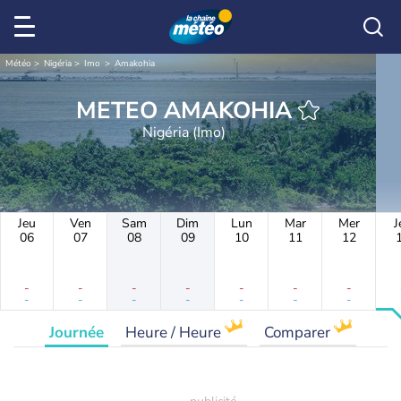
Météo
Nigéria
Imo
Amakohia
METEO AMAKOHIA
Nigéria (Imo)
Jeu
Ven
Sam
Dim
Lun
Mar
Mer
J
06
07
08
09
10
11
12
-
-
-
-
-
-
-
-
-
-
-
-
-
-
Journée
Heure / Heure
Comparer