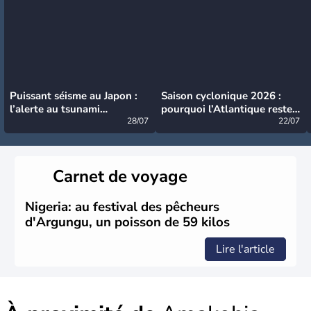
Puissant séisme au Japon :
Saison cyclonique 2026 :
l’alerte au tsunami
pourquoi l’Atlantique reste
désormais levée
28/07
très calme à ce stade ?
22/07
Carnet de voyage
Nigeria: au festival des pêcheurs
d'Argungu, un poisson de 59 kilos
Lire l'article