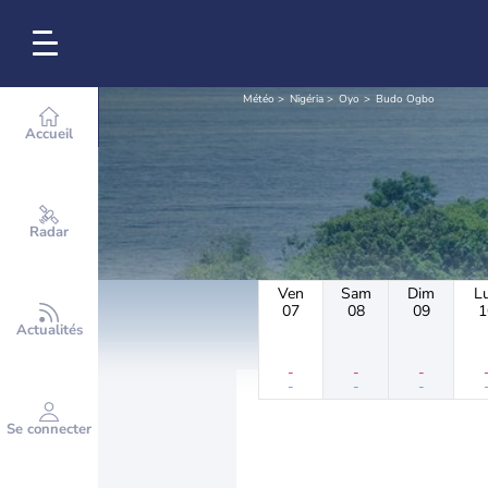
Météo
Nigéria
Oyo
Budo Ogbo
Accueil
Radar
Ven
Sam
Dim
L
07
08
09
1
Actualités
-
-
-
-
-
-
Se connecter