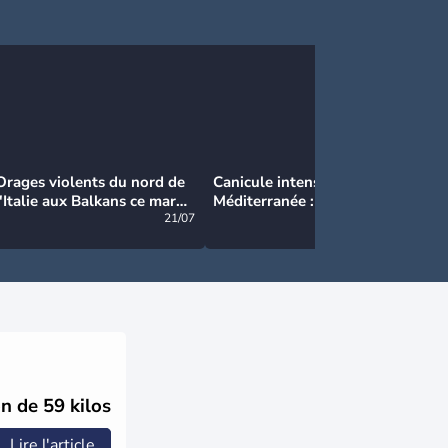
Orages violents du nord de
Canicule intense en
Ca
l'Italie aux Balkans ce mardi
Méditerranée : près de 50°C
Ma
: grosse grêle, violentes
21/07
et des incendies hors de
21/07
rafales et pluies intenses
contrôle en Espagne
n de 59 kilos
Lire l'article