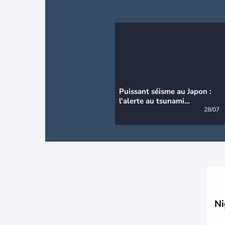
Puissant séisme au Japon :
l’alerte au tsunami
désormais levée
28/07
Ni