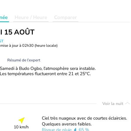
née
Heure / Heure
Comparer
I 15 AOÛT
ST
mise à jour à
02h30
(heure locale)
Résumé de l’expert
Samedi à Budo Ogbo, l'atmosphère sera instable.
Les températures fluctueront entre 21 et 25°C.
Voir la nuit
Ciel très nuageux avec de courtes éclaircies.
Quelques averses faibles.
10 km/h
Risque de pluie
65 %