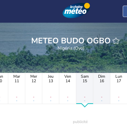
METEO BUDO OGBO
Nigéria (Oyo)
un
Mar
Mer
Jeu
Ven
Sam
Dim
Lun
0
11
12
13
14
15
16
17
-
-
-
-
-
-
-
-
-
-
-
-
-
-
-
-