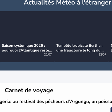
Actualités Météo à l'étranger
Saison cyclonique 2026 :
Tempête tropicale Bertha :
pourquoi l’Atlantique reste
une trajectoire le long du du
très calme à ce stade ?
22/07
littoral américain
22/07
Carnet de voyage
geria: au festival des pêcheurs d'Argungu, un poisso