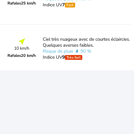
Rafales
25 km/h
Indice UV
7
Fort
Ciel très nuageux avec de courtes éclaircies.
Quelques averses faibles.
10 km/h
Risque de pluie
90 %
Rafales
20 km/h
Indice UV
9
Très fort