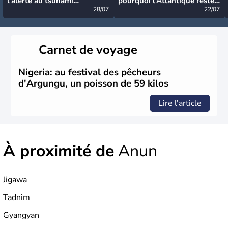
l’alerte au tsunami
pourquoi l’Atlantique reste
désormais levée
28/07
très calme à ce stade ?
22/07
Carnet de voyage
Nigeria: au festival des pêcheurs
d'Argungu, un poisson de 59 kilos
Lire l'article
À proximité de
Anun
Jigawa
Tadnim
Gyangyan