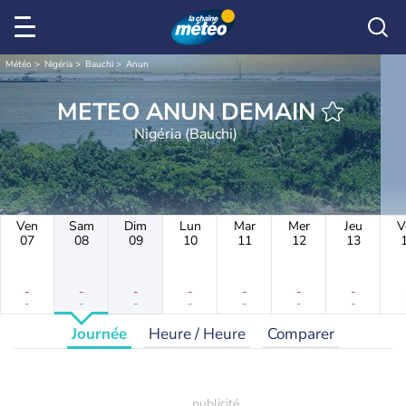
Météo
Nigéria
Bauchi
Anun
METEO ANUN DEMAIN
Nigéria (Bauchi)
Ven
Sam
Dim
Lun
Mar
Mer
Jeu
V
07
08
09
10
11
12
13
-
-
-
-
-
-
-
-
-
-
-
-
-
-
Journée
Heure / Heure
Comparer