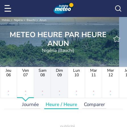
Météo
Nigéria
Bauchi
Anun
METEO HEURE PAR HEURE
ANUN
Nigéria (Bauchi)
Jeu
Ven
Sam
Dim
Lun
Mar
Mer
J
06
07
08
09
10
11
12
-
-
-
-
-
-
-
-
-
-
-
-
-
-
Journée
Heure / Heure
Comparer