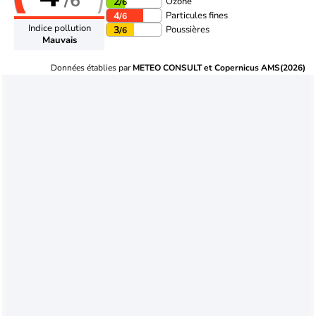
/6
Ozone
2
/6
Particules fines
4
/6
Indice pollution
Poussières
3
/6
Mauvais
Données établies par
METEO CONSULT et Copernicus AMS(2026)