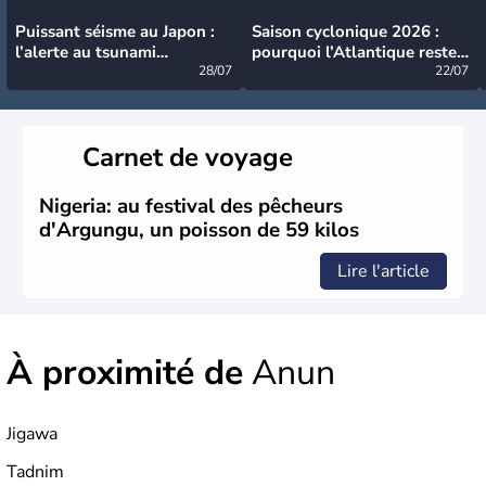
Puissant séisme au Japon :
Saison cyclonique 2026 :
l’alerte au tsunami
pourquoi l’Atlantique reste
désormais levée
28/07
très calme à ce stade ?
22/07
Carnet de voyage
Nigeria: au festival des pêcheurs
d'Argungu, un poisson de 59 kilos
Lire l'article
À proximité de
Anun
Jigawa
Tadnim