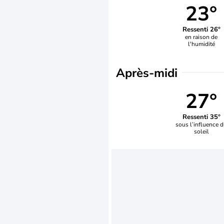
23°
Ressenti 26°
en raison de
l'humidité
Après-midi
27°
Ressenti 35°
sous l’influence 
soleil