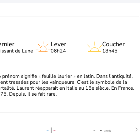
rnier
Lever
Coucher
oissant de Lune
06h24
18h45
énom signifie « feuille laurier » en latin. Dans l’antiquité,
ient tressées pour les vainqueurs. C’est le symbole de la
rtalité. Laurent réapparait en Italie au 15e siècle. En France,
. Depuis, il se fait rare.
-
|
-
-
-
km/h