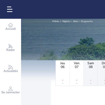
Météo
Nigéria
Abia
Elugwunta
Accueil
Radar
Jeu
Ven
Sam
D
06
07
08
0
Actualités
-
-
-
-
-
-
Se connecter