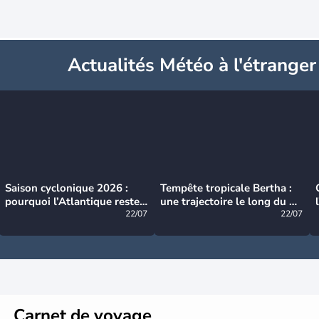
Actualités Météo à l'étranger
Saison cyclonique 2026 :
Tempête tropicale Bertha :
pourquoi l’Atlantique reste
une trajectoire le long du du
très calme à ce stade ?
22/07
littoral américain
22/07
Carnet de voyage