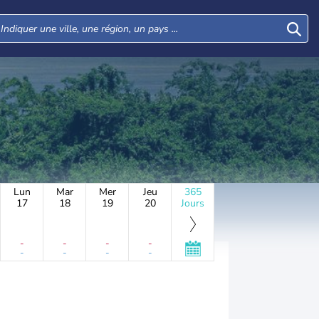
Lun
Mar
Mer
Jeu
365
17
18
19
20
Jours
-
-
-
-
-
-
-
-