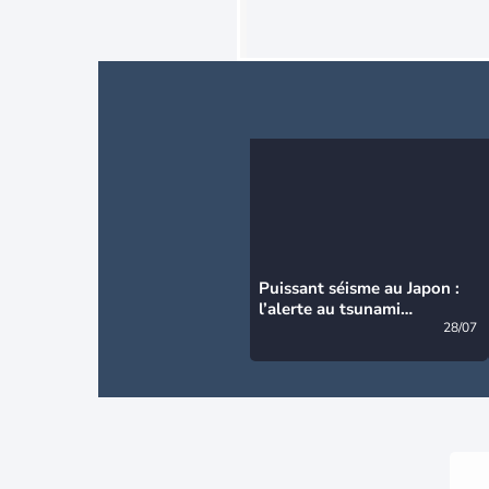
Puissant séisme au Japon :
l’alerte au tsunami
désormais levée
28/07