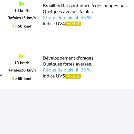
Brouillard laissant place à des nuages bas.
10 km/h
Quelques averses faibles.
Risque de pluie
55 %
Rafales
15 km/h
Indice UV
4
Modéré
>50 km/h
Développement d'orages.
10 km/h
Quelques fortes averses.
Risque de pluie
85 %
Rafales
20 km/h
du
Indice UV
5
Modéré
>55 km/h