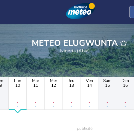
METEO ELUGWUNTA
Nigéria (Abia)
im
Lun
Mar
Mer
Jeu
Ven
Sam
Dim
9
10
11
12
13
14
15
16
-
-
-
-
-
-
-
-
-
-
-
-
-
-
-
-