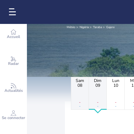
Météo
Nigéria
Taraba
Gajere
Accueil
Radar
Sam
Dim
Lun
M
08
09
10
1
Actualités
-
-
-
-
-
-
Se connecter