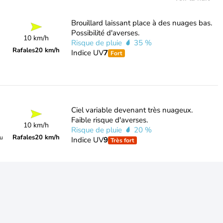
Brouillard laissant place à des nuages bas.
Possibilité d'averses.
10 km/h
Risque de pluie
35 %
Rafales
20 km/h
Indice UV
7
Fort
Ciel variable devenant très nuageux.
Faible risque d'averses.
10 km/h
Risque de pluie
20 %
Rafales
20 km/h
du
Indice UV
9
Très fort