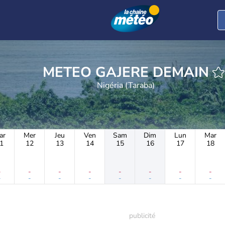
METEO GAJERE DEMAIN
Nigéria (Taraba)
ar
Mer
Jeu
Ven
Sam
Dim
Lun
Mar
1
12
13
14
15
16
17
18
-
-
-
-
-
-
-
-
-
-
-
-
-
-
-
-