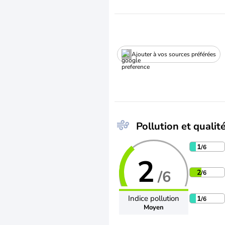
Ajouter à vos sources préférées
Pollution et qualité
1
/6
2
/6
2
/6
Indice pollution
1
/6
Moyen