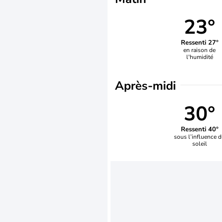
23°
Ressenti 27°
en raison de
l'humidité
Après-midi
30°
Ressenti 40°
sous l’influence 
soleil