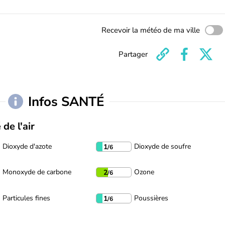
Recevoir la météo de ma ville
Partager
Infos SANTÉ
 de l'air
Dioxyde d'azote
Dioxyde de soufre
1
/6
Monoxyde de carbone
Ozone
2
/6
Particules fines
Poussières
1
/6