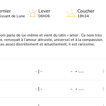
rnier
Lever
Coucher
oissant de Lune
06h06
18h34
 parle de lui-même et vient du latin « amor . Ce nom très
, renvoyait à l’amour altruiste, universel et à la compassion.
es assez discrètement et actuellement, il est rarissime.
-
|
-
-
-
km/h
-
|
-
-
-
km/h