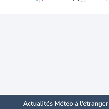
-
|
-
-
-
km/h
Actualités Météo à l'étranger