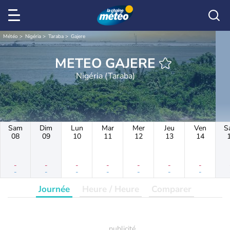
Météo
Nigéria
Taraba
Gajere
METEO GAJERE
Nigéria (Taraba)
Sam
Dim
Lun
Mar
Mer
Jeu
Ven
S
08
09
10
11
12
13
14
-
-
-
-
-
-
-
-
-
-
-
-
-
-
Journée
Heure / Heure
Comparer