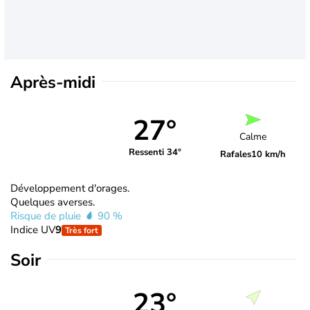
Après-midi
27°
Calme
Ressenti 34°
Rafales
10 km/h
Développement d'orages.
Quelques averses.
Risque de pluie
90 %
Indice UV
9
Très fort
Soir
23°