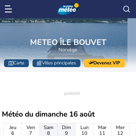
Météo
Norvège
Île Bouvet
METEO ÎLE BOUVET
Norvège
Carte
Villes principales
Devenez VIP
Météo du
dimanche 16 août
Jeu
Ven
Sam
Dim
Lun
Mar
Mer
6
7
8
9
10
11
12