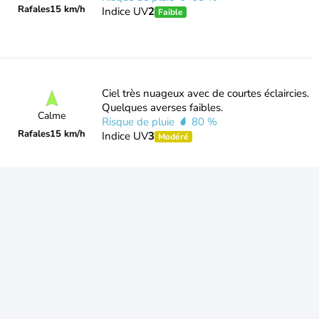
Rafales
15 km/h
Indice UV
2
Faible
Ciel très nuageux avec de courtes éclaircies.
Quelques averses faibles.
Calme
Risque de pluie
80 %
Rafales
15 km/h
Indice UV
3
Modéré