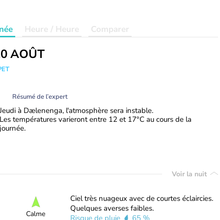
née
Heure / Heure
Comparer
20 AOÛT
PET
Résumé de l’expert
Jeudi à Dælenenga, l'atmosphère sera instable.
Les températures varieront entre 12 et 17°C au cours de la
journée.
Voir la nuit
Ciel très nuageux avec de courtes éclaircies.
Quelques averses faibles.
Calme
Risque de pluie
65 %