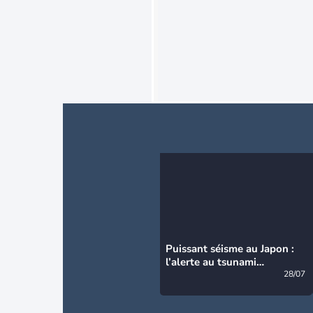
Puissant séisme au Japon :
l’alerte au tsunami
désormais levée
28/07