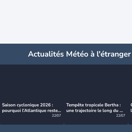
Actualités Météo à l'étranger
Saison cyclonique 2026 :
Tempête tropicale Bertha :
pourquoi l’Atlantique reste
une trajectoire le long du du
très calme à ce stade ?
22/07
littoral américain
22/07