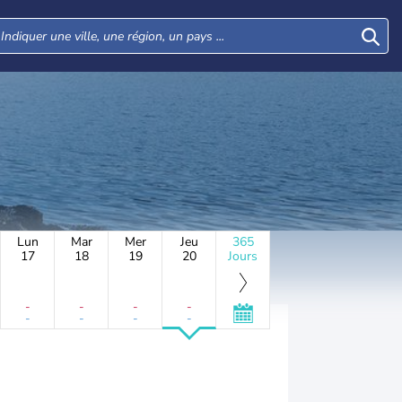
Lun
Mar
Mer
Jeu
365
17
18
19
20
Jours
-
-
-
-
-
-
-
-