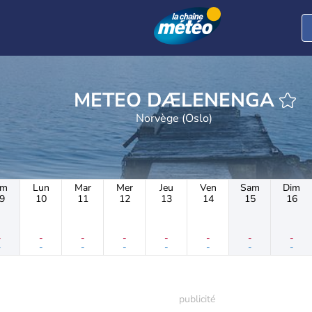
METEO DÆLENENGA
Norvège (Oslo)
im
Lun
Mar
Mer
Jeu
Ven
Sam
Dim
9
10
11
12
13
14
15
16
-
-
-
-
-
-
-
-
-
-
-
-
-
-
-
-