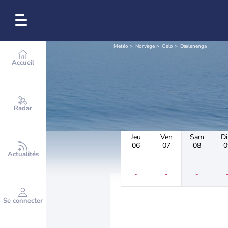
Météo
Norvège
Oslo
Dælenenga
Accueil
Radar
Jeu
Ven
Sam
D
06
07
08
0
Actualités
-
-
-
-
-
-
Se connecter